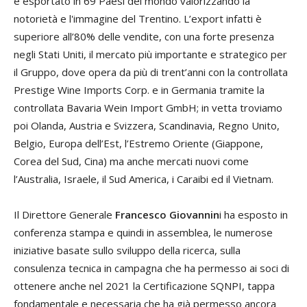
è esportato in 69 Paesi del mondo valorizzando la
notorietà e l'immagine del Trentino. L’export infatti è
superiore all’80% delle vendite, con una forte presenza
negli Stati Uniti, il mercato più importante e strategico per
il Gruppo, dove opera da più di trent’anni con la controllata
Prestige Wine Imports Corp. e in Germania tramite la
controllata Bavaria Wein Import GmbH; in vetta troviamo
poi Olanda, Austria e Svizzera, Scandinavia, Regno Unito,
Belgio, Europa dell’Est, l’Estremo Oriente (Giappone,
Corea del Sud, Cina) ma anche mercati nuovi come
l’Australia, Israele, il Sud America, i Caraibi ed il Vietnam.
Il Direttore Generale
Francesco Giovannin
i ha esposto in
conferenza stampa e quindi in assemblea, le numerose
iniziative basate sullo sviluppo della ricerca, sulla
consulenza tecnica in campagna che ha permesso ai soci di
ottenere anche nel 2021 la Certificazione SQNPI, tappa
fondamentale e necessaria che ha già permesso ancora