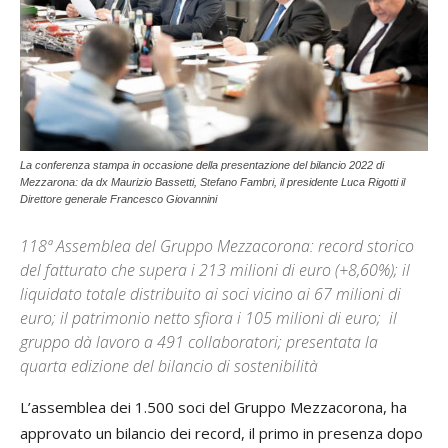
La conferenza stampa in occasione della presentazione del bilancio 2022 di
Mezzarona: da dx Maurizio Bassetti, Stefano Fambri, il presidente Luca Rigotti il
Direttore generale Francesco Giovannini
118ª Assemblea del Gruppo Mezzacorona: record storico
del fatturato che supera i 213 milioni di euro (+8,60%); il
liquidato totale distribuito ai soci vicino ai 67 milioni di
euro; il patrimonio netto sfiora i 105 milioni di euro; il
gruppo dà lavoro a 491 collaboratori; presentata la
quarta edizione del bilancio di sostenibilità
L’assemblea dei 1.500 soci del Gruppo Mezzacorona, ha
approvato un bilancio dei record, il primo in presenza dopo