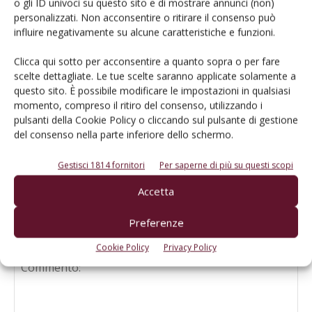
o gli ID univoci su questo sito e di mostrare annunci (non)
Sostenibilità
personalizzati. Non acconsentire o ritirare il consenso può
influire negativamente su alcune caratteristiche e funzioni.
contenuto sponsorizzato
Clicca qui sotto per acconsentire a quanto sopra o per fare
Gli ingredienti del successo del
scelte dettagliate. Le tue scelte saranno applicate solamente a
comparto vitivinicolo trentino
questo sito. È possibile modificare le impostazioni in qualsiasi
momento, compreso il ritiro del consenso, utilizzando i
pulsanti della Cookie Policy o cliccando sul pulsante di gestione
Alessandro Marzadro entra nel board
del consenso nella parte inferiore dello schermo.
del Consorzio Nazionale Grappa in
rappresentanza del Trentino
Gestisci 1814 fornitori
Per saperne di più su questi scopi
Accetta
Preferenze
LASCIA UN COMMENTO
Cookie Policy
Privacy Policy