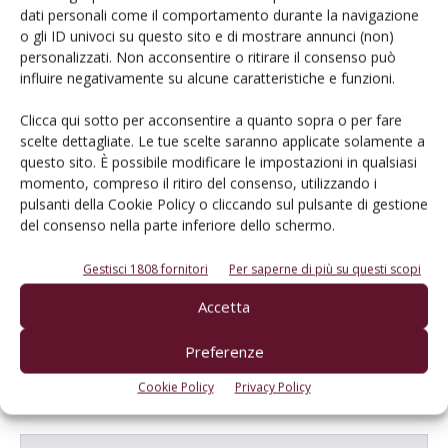
dati personali come il comportamento durante la navigazione
o gli ID univoci su questo sito e di mostrare annunci (non)
E-magazine
personalizzati. Non acconsentire o ritirare il consenso può
Tecniche, prodotti e servizi dalle aziende
influire negativamente su alcune caratteristiche e funzioni.
Clicca qui sotto per acconsentire a quanto sopra o per fare
scelte dettagliate. Le tue scelte saranno applicate solamente a
questo sito. È possibile modificare le impostazioni in qualsiasi
momento, compreso il ritiro del consenso, utilizzando i
pulsanti della Cookie Policy o cliccando sul pulsante di gestione
del consenso nella parte inferiore dello schermo.
Catalogo Aziende e Prodotti
Gestisci 1808 fornitori
Per saperne di più su questi scopi
Un modo semplice per cercare un'azienda o un
Accetta
prodotto!
Preferenze
Cerca adesso
Cookie Policy
Privacy Policy