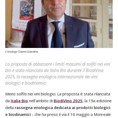
L'enologo Gianni Giardina
La proposta di abbassare i limiti massimi di solfiti nei vini
bio è stata rilanciata da Italia Bio durante il BiodiVino
2025, la rassegna enologica internazionale dei vini
biologici e biodinamici
Meno solfiti nei vini biologici. La proposta è stata rilanciata
da
Italia Bio
nell’ambito di
BiodiVino 2025
, la 19a edizione
della
rassegna enologica dedicata ai prodotti biologici
e biodinamici -
che ha preso il via il 16 maggio a Monreale