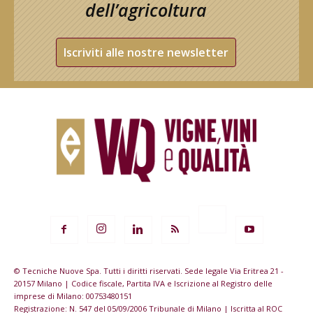
dell’agricoltura
Iscriviti alle nostre newsletter
© Tecniche Nuove Spa. Tutti i diritti riservati. Sede legale Via Eritrea 21 -
20157 Milano | Codice fiscale, Partita IVA e Iscrizione al Registro delle
imprese di Milano: 00753480151
Registrazione: N. 547 del 05/09/2006 Tribunale di Milano | Iscritta al ROC