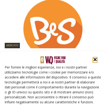
MERCATO
La rivoluzione del #Vinodigitale passa da
qui
Di
Redazione
9 Ottobre 2014
Per fornire le migliori esperienze, noi e i nostri partner
utilizziamo tecnologie come i cookie per memorizzare e/o
accedere alle informazioni del dispositivo. Il consenso a queste
tecnologie permetterà a noi e ai nostri partner di elaborare
E-magazine
dati personali come il comportamento durante la navigazione
Tecniche, prodotti e servizi dalle aziende
o gli ID univoci su questo sito e di mostrare annunci (non)
personalizzati. Non acconsentire o ritirare il consenso può
influire negativamente su alcune caratteristiche e funzioni.