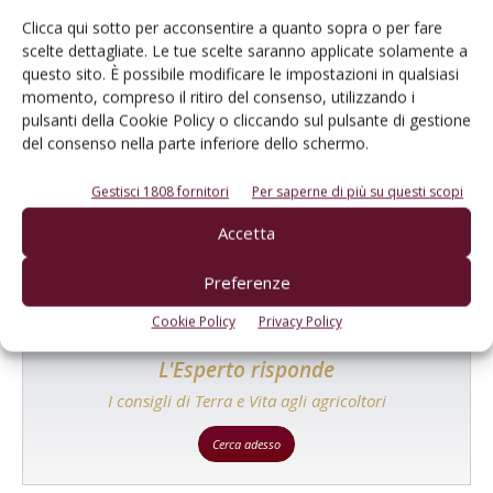
Clicca qui sotto per acconsentire a quanto sopra o per fare
scelte dettagliate. Le tue scelte saranno applicate solamente a
questo sito. È possibile modificare le impostazioni in qualsiasi
momento, compreso il ritiro del consenso, utilizzando i
pulsanti della Cookie Policy o cliccando sul pulsante di gestione
Catalogo Aziende e Prodotti
del consenso nella parte inferiore dello schermo.
Un modo semplice per cercare un'azienda o un
Gestisci 1808 fornitori
Per saperne di più su questi scopi
prodotto!
Accetta
Cerca adesso
Preferenze
Cookie Policy
Privacy Policy
L'Esperto risponde
I consigli di Terra e Vita agli agricoltori
Cerca adesso