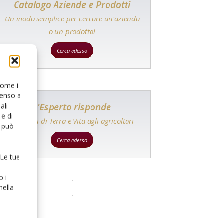
Catalogo Aziende e Prodotti
Un modo semplice per cercare un'azienda
o un prodotto!
Cerca adesso
 come i
senso a
L'Esperto risponde
ali
e di
I consigli di Terra e Vita agli agricoltori
o può
Cerca adesso
 Le tue
o i
nella