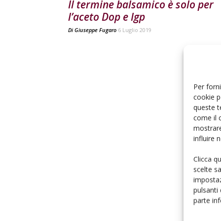
Il termine balsamico è solo per
l’aceto Dop e Igp
Di
Giuseppe Fugaro
6 Luglio 2019
Per forni
cookie p
queste t
come il 
mostrare
influire
Clicca q
scelte s
impostaz
pulsanti
parte in