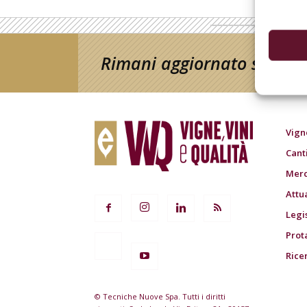
Rimani aggiornato sul mon
Vign
Cant
Merc
Attu
Legi
Prot
Rice
© Tecniche Nuove Spa. Tutti i diritti