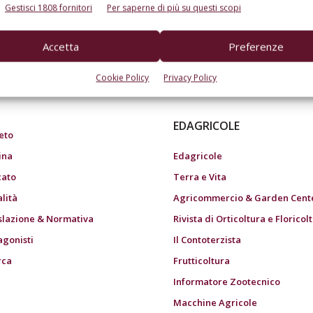
Gestisci 1808 fornitori
Per saperne di più su questi scopi
Accetta
Preferenze
do dell’agricoltura
Cookie Policy
Privacy Policy
EDAGRICOLE
eto
ina
Edagricole
ato
Terra e Vita
alità
Agricommercio & Garden Cent
slazione & Normativa
Rivista di Orticoltura e Floricol
agonisti
Il Contoterzista
rca
Frutticoltura
Informatore Zootecnico
Macchine Agricole