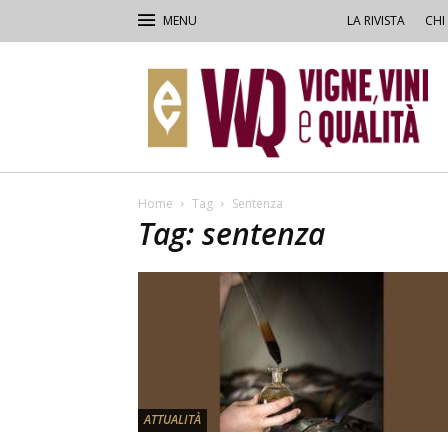
LA RIVISTA
CHI
VVQ
–
Vigne,
Vini
&
Qualità
Home
Tag
Sentenza
Tag: sentenza
ATTUALITÀ