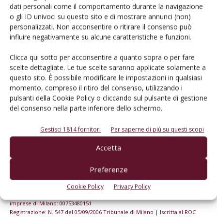
dell’agricoltura
dati personali come il comportamento durante la navigazione
o gli ID univoci su questo sito e di mostrare annunci (non)
personalizzati. Non acconsentire o ritirare il consenso può
Iscriviti alle nostre newsletter
influire negativamente su alcune caratteristiche e funzioni.
Clicca qui sotto per acconsentire a quanto sopra o per fare
scelte dettagliate. Le tue scelte saranno applicate solamente a
questo sito. È possibile modificare le impostazioni in qualsiasi
momento, compreso il ritiro del consenso, utilizzando i
pulsanti della Cookie Policy o cliccando sul pulsante di gestione
del consenso nella parte inferiore dello schermo.
Gestisci 1814 fornitori
Per saperne di più su questi scopi
Accetta
Preferenze
© Tecniche Nuove Spa. Tutti i diritti riservati. Sede legale Via Eritrea 21 -
Cookie Policy
Privacy Policy
20157 Milano | Codice fiscale, Partita IVA e Iscrizione al Registro delle
imprese di Milano: 00753480151
Registrazione: N. 547 del 05/09/2006 Tribunale di Milano | Iscritta al ROC