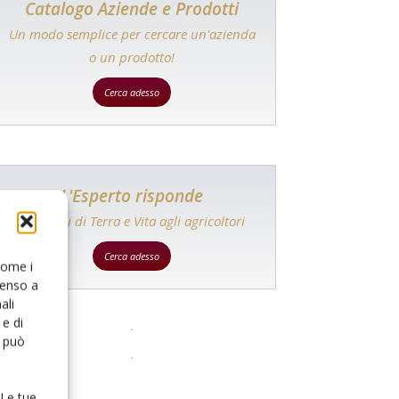
Catalogo Aziende e Prodotti
Un modo semplice per cercare un'azienda
o un prodotto!
Cerca adesso
L'Esperto risponde
I consigli di Terra e Vita agli agricoltori
Cerca adesso
 come i
senso a
ali
e di
o può
 Le tue