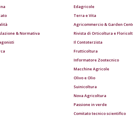
ina
Edagricole
ato
Terra e Vita
alità
Agricommercio & Garden Cent
slazione & Normativa
Rivista di Orticoltura e Floricol
agonisti
Il Contoterzista
rca
Frutticoltura
Informatore Zootecnico
Macchine Agricole
Olivo e Olio
Suinicoltura
Nova Agricoltura
Passione in verde
Comitato tecnico scientifico