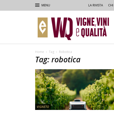
LA RIVISTA
CHI
VVQ
–
Vigne,
Vini
&
Qualità
Home
Tag
Robotica
Tag: robotica
VIGNETO