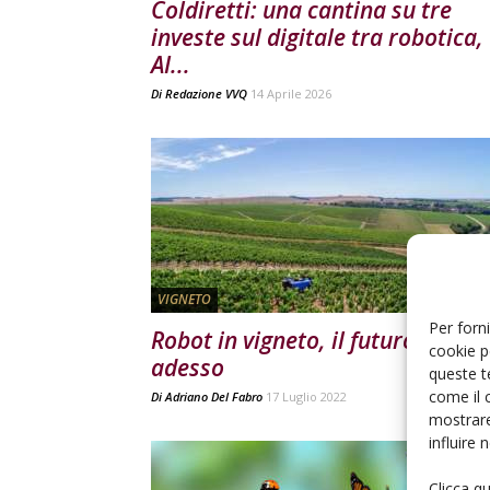
Coldiretti: una cantina su tre
investe sul digitale tra robotica,
AI...
Di
Redazione VVQ
14 Aprile 2026
VIGNETO
Per forni
Robot in vigneto, il futuro è
cookie p
adesso
queste t
come il 
Di
Adriano Del Fabro
17 Luglio 2022
mostrare
influire
Clicca q