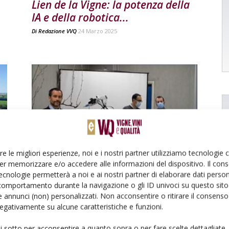
Lien de la Vigne: la potenza della
IA e della robotica...
Di
Redazione VVQ
24 Marzo 2025
RICERCA
re le migliori esperienze, noi e i nostri partner utilizziamo tecnologie
Nel nuovo laboratorio nasce il
er memorizzare e/o accedere alle informazioni del dispositivo. Il con
robot potatore
ecnologie permetterà a noi e ai nostri partner di elaborare dati person
comportamento durante la navigazione o gli ID univoci su questo sito 
Di
Lorenzo Tosi
8 Marzo 2021
 annunci (non) personalizzati. Non acconsentire o ritirare il consens
 negativamente su alcune caratteristiche e funzioni.
ui sotto per acconsentire a quanto sopra o per fare scelte dettagliate.