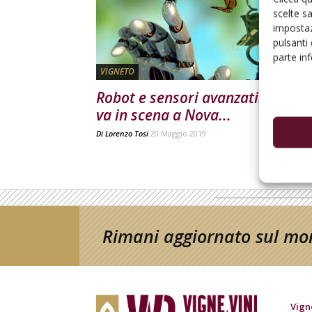
scelte s
impostaz
pulsanti
parte in
VIGNETO
Robot e sensori avanzati. Il futu
va in scena a Nova...
Di
Lorenzo Tosi
20 Maggio 2019
Rimani aggiornato sul mon
Vign