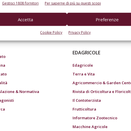
Gestisci 1808 fornitori
Per saperne di più su questi scopi
Accetta
Preferenze
do dell’agricoltura
Cookie Policy
Privacy Policy
EDAGRICOLE
eto
ina
Edagricole
ato
Terra e Vita
alità
Agricommercio & Garden Cent
slazione & Normativa
Rivista di Orticoltura e Floricol
agonisti
Il Contoterzista
rca
Frutticoltura
Informatore Zootecnico
Macchine Agricole