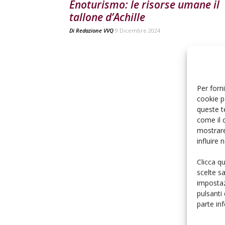
Enoturismo: le risorse umane il
tallone d’Achille
Di
Redazione VVQ
9 Dicembre 2024
Per forni
cookie p
queste t
come il 
mostrare
influire
Clicca q
scelte s
impostaz
pulsanti
parte in