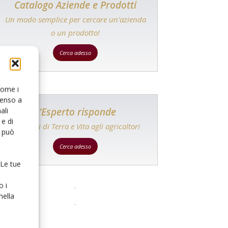
Catalogo Aziende e Prodotti
Un modo semplice per cercare un'azienda
o un prodotto!
Cerca adesso
 come i
senso a
L'Esperto risponde
ali
e di
I consigli di Terra e Vita agli agricoltori
o può
Cerca adesso
 Le tue
o i
nella