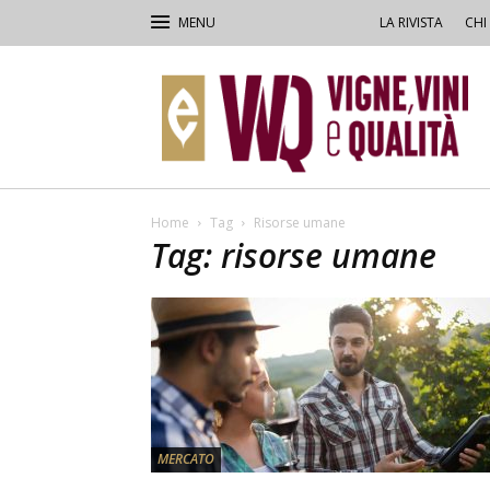
LA RIVISTA
CHI
VVQ
–
Vigne,
Vini
&
Qualità
Home
Tag
Risorse umane
Tag: risorse umane
MERCATO