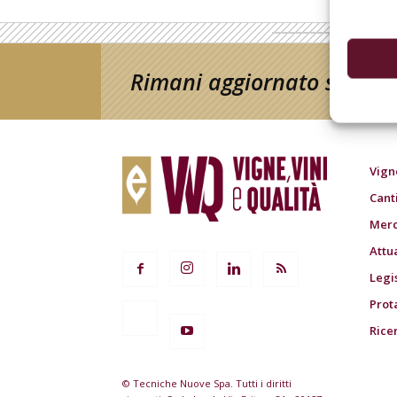
Rimani aggiornato sul mon
Vign
Cant
Merc
Attu
Legi
Prot
Rice
© Tecniche Nuove Spa. Tutti i diritti