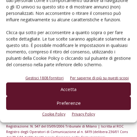
dati personali come il comportamento durante la navigazione
o gli ID univoci su questo sito e di mostrare annunci (non)
personalizzati. Non acconsentire o ritirare il consenso può
Iscriviti alle nostre newsletter
influire negativamente su alcune caratteristiche e funzioni.
Clicca qui sotto per acconsentire a quanto sopra o per fare
scelte dettagliate. Le tue scelte saranno applicate solamente a
questo sito. È possibile modificare le impostazioni in qualsiasi
momento, compreso il ritiro del consenso, utilizzando i
pulsanti della Cookie Policy o cliccando sul pulsante di gestione
del consenso nella parte inferiore dello schermo.
Gestisci 1808 fornitori
Per saperne di più su questi scopi
Accetta
Preferenze
© Tecniche Nuove Spa. Tutti i diritti riservati. Sede legale Via Eritrea 21 -
Cookie Policy
Privacy Policy
20157 Milano | Codice fiscale, Partita IVA e Iscrizione al Registro delle
imprese di Milano: 00753480151
Registrazione: N. 547 del 05/09/2006 Tribunale di Milano | Iscritta al ROC
Registro degli Operatori di Comunicazione al n. 6419 (delibera 236/01 Cons