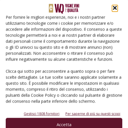
Per fornire le migliori esperienze, noi e i nostri partner
utilizziamo tecnologie come i cookie per memorizzare e/o
accedere alle informazioni del dispositivo. Il consenso a queste
tecnologie permetterà a noi e ai nostri partner di elaborare
dati personali come il comportamento durante la navigazione
o gli ID univoci su questo sito e di mostrare annunci (non)
personalizzati. Non acconsentire o ritirare il consenso può
influire negativamente su alcune caratteristiche e funzioni.
ATTUALITÀ
Clicca qui sotto per acconsentire a quanto sopra o per fare
L’Intergruppo Vino del Parlamento
scelte dettagliate. Le tue scelte saranno applicate solamente a
Europeo in visita nei territori del Prosecco
questo sito. È possibile modificare le impostazioni in qualsiasi
momento, compreso il ritiro del consenso, utilizzando i
Di
Redazione
10 Luglio 2013
pulsanti della Cookie Policy o cliccando sul pulsante di gestione
del consenso nella parte inferiore dello schermo.
Gestisci 1808 fornitori
Per saperne di più su questi scopi
Accetta