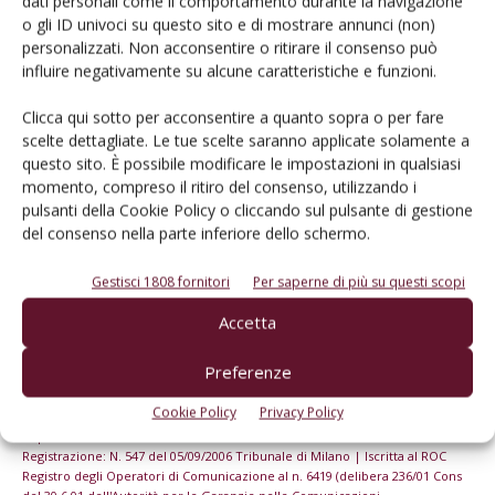
dati personali come il comportamento durante la navigazione
o gli ID univoci su questo sito e di mostrare annunci (non)
personalizzati. Non acconsentire o ritirare il consenso può
Iscriviti alle nostre newsletter
influire negativamente su alcune caratteristiche e funzioni.
Clicca qui sotto per acconsentire a quanto sopra o per fare
scelte dettagliate. Le tue scelte saranno applicate solamente a
questo sito. È possibile modificare le impostazioni in qualsiasi
momento, compreso il ritiro del consenso, utilizzando i
pulsanti della Cookie Policy o cliccando sul pulsante di gestione
del consenso nella parte inferiore dello schermo.
Gestisci 1808 fornitori
Per saperne di più su questi scopi
Accetta
Preferenze
© Tecniche Nuove Spa. Tutti i diritti riservati. Sede legale Via Eritrea 21 -
Cookie Policy
Privacy Policy
20157 Milano | Codice fiscale, Partita IVA e Iscrizione al Registro delle
imprese di Milano: 00753480151
Registrazione: N. 547 del 05/09/2006 Tribunale di Milano | Iscritta al ROC
Registro degli Operatori di Comunicazione al n. 6419 (delibera 236/01 Cons