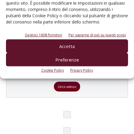
Catalogo Aziende e Prodotti
questo sito. È possibile modificare le impostazioni in qualsiasi
momento, compreso il ritiro del consenso, utilizzando i
Un modo semplice per cercare un'azienda o un
pulsanti della Cookie Policy o cliccando sul pulsante di gestione
prodotto!
del consenso nella parte inferiore dello schermo.
Cerca adesso
Gestisci 1808 fornitori
Per saperne di più su questi scopi
Accetta
Preferenze
L'Esperto risponde
Cookie Policy
Privacy Policy
I consigli di Terra e Vita agli agricoltori
Cerca adesso