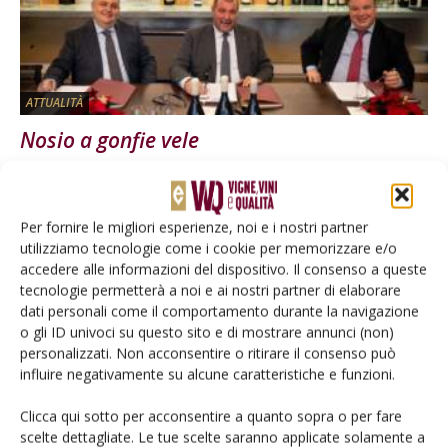
ATTUALITÀ
Nosio a gonfie vele
Di
Carlo Bridi
29 Novembre 2019
Per fornire le migliori esperienze, noi e i nostri partner
E-magazine
utilizziamo tecnologie come i cookie per memorizzare e/o
Tecniche, prodotti e servizi dalle aziende
accedere alle informazioni del dispositivo. Il consenso a queste
tecnologie permetterà a noi e ai nostri partner di elaborare
dati personali come il comportamento durante la navigazione
o gli ID univoci su questo sito e di mostrare annunci (non)
personalizzati. Non acconsentire o ritirare il consenso può
influire negativamente su alcune caratteristiche e funzioni.
Clicca qui sotto per acconsentire a quanto sopra o per fare
scelte dettagliate. Le tue scelte saranno applicate solamente a