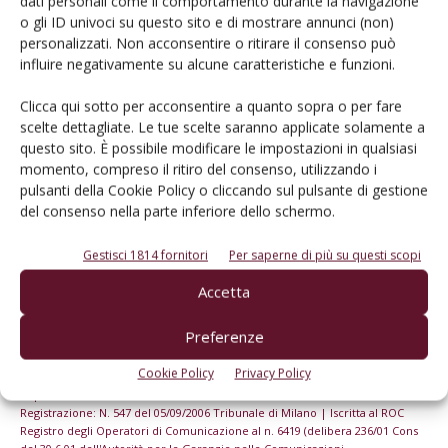
dati personali come il comportamento durante la navigazione
o gli ID univoci su questo sito e di mostrare annunci (non)
personalizzati. Non acconsentire o ritirare il consenso può
Iscriviti alle nostre newsletter
influire negativamente su alcune caratteristiche e funzioni.
Clicca qui sotto per acconsentire a quanto sopra o per fare
scelte dettagliate. Le tue scelte saranno applicate solamente a
questo sito. È possibile modificare le impostazioni in qualsiasi
momento, compreso il ritiro del consenso, utilizzando i
pulsanti della Cookie Policy o cliccando sul pulsante di gestione
del consenso nella parte inferiore dello schermo.
Gestisci 1814 fornitori
Per saperne di più su questi scopi
Accetta
Preferenze
© Tecniche Nuove Spa. Tutti i diritti riservati. Sede legale Via Eritrea 21 -
Cookie Policy
Privacy Policy
20157 Milano | Codice fiscale, Partita IVA e Iscrizione al Registro delle
imprese di Milano: 00753480151
Registrazione: N. 547 del 05/09/2006 Tribunale di Milano | Iscritta al ROC
Registro degli Operatori di Comunicazione al n. 6419 (delibera 236/01 Cons