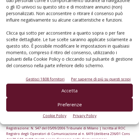
dati personali come il comportamento durante la navigazione
o gli ID univoci su questo sito e di mostrare annunci (non)
personalizzati. Non acconsentire o ritirare il consenso può
Iscriviti alle nostre newsletter
influire negativamente su alcune caratteristiche e funzioni.
Clicca qui sotto per acconsentire a quanto sopra o per fare
scelte dettagliate. Le tue scelte saranno applicate solamente a
questo sito. È possibile modificare le impostazioni in qualsiasi
momento, compreso il ritiro del consenso, utilizzando i
pulsanti della Cookie Policy o cliccando sul pulsante di gestione
del consenso nella parte inferiore dello schermo.
Gestisci 1808 fornitori
Per saperne di più su questi scopi
Accetta
Preferenze
© Tecniche Nuove Spa. Tutti i diritti riservati. Sede legale Via Eritrea 21 -
Cookie Policy
Privacy Policy
20157 Milano | Codice fiscale, Partita IVA e Iscrizione al Registro delle
imprese di Milano: 00753480151
Registrazione: N. 547 del 05/09/2006 Tribunale di Milano | Iscritta al ROC
Registro degli Operatori di Comunicazione al n. 6419 (delibera 236/01 Cons