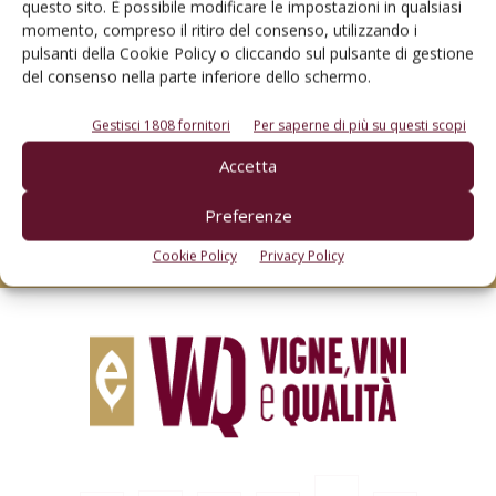
questo sito. È possibile modificare le impostazioni in qualsiasi
momento, compreso il ritiro del consenso, utilizzando i
pulsanti della Cookie Policy o cliccando sul pulsante di gestione
del consenso nella parte inferiore dello schermo.
Rimani aggiornato sul mondo
Gestisci 1808 fornitori
Per saperne di più su questi scopi
dell’agricoltura
Accetta
Preferenze
Iscriviti alle nostre newsletter
Cookie Policy
Privacy Policy