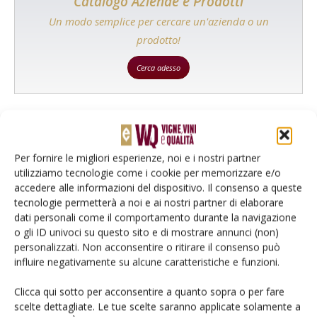
Catalogo Aziende e Prodotti
Un modo semplice per cercare un'azienda o un
prodotto!
Cerca adesso
L'Esperto risponde
Per fornire le migliori esperienze, noi e i nostri partner
I consigli di Terra e Vita agli agricoltori
utilizziamo tecnologie come i cookie per memorizzare e/o
accedere alle informazioni del dispositivo. Il consenso a queste
Cerca adesso
tecnologie permetterà a noi e ai nostri partner di elaborare
dati personali come il comportamento durante la navigazione
o gli ID univoci su questo sito e di mostrare annunci (non)
personalizzati. Non acconsentire o ritirare il consenso può
influire negativamente su alcune caratteristiche e funzioni.
Clicca qui sotto per acconsentire a quanto sopra o per fare
scelte dettagliate. Le tue scelte saranno applicate solamente a