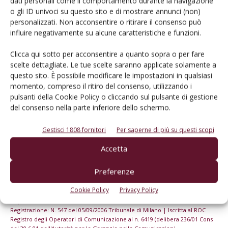
dati personali come il comportamento durante la navigazione
o gli ID univoci su questo sito e di mostrare annunci (non)
personalizzati. Non acconsentire o ritirare il consenso può
Iscriviti alle nostre newsletter
influire negativamente su alcune caratteristiche e funzioni.
Clicca qui sotto per acconsentire a quanto sopra o per fare
scelte dettagliate. Le tue scelte saranno applicate solamente a
questo sito. È possibile modificare le impostazioni in qualsiasi
momento, compreso il ritiro del consenso, utilizzando i
pulsanti della Cookie Policy o cliccando sul pulsante di gestione
del consenso nella parte inferiore dello schermo.
Gestisci 1808 fornitori
Per saperne di più su questi scopi
Accetta
Preferenze
© Tecniche Nuove Spa. Tutti i diritti riservati. Sede legale Via Eritrea 21 -
Cookie Policy
Privacy Policy
20157 Milano | Codice fiscale, Partita IVA e Iscrizione al Registro delle
imprese di Milano: 00753480151
Registrazione: N. 547 del 05/09/2006 Tribunale di Milano | Iscritta al ROC
Registro degli Operatori di Comunicazione al n. 6419 (delibera 236/01 Cons