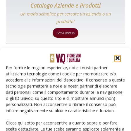
Catalogo Aziende e Prodotti
Un modo semplice per cercare un'azienda o un
prodotto!
Cerca adesso
L'Esperto risponde
Per fornire le migliori esperienze, noi e i nostri partner
utilizziamo tecnologie come i cookie per memorizzare e/o
I consigli di Terra e Vita agli agricoltori
accedere alle informazioni del dispositivo. Il consenso a queste
tecnologie permetterà a noi e ai nostri partner di elaborare
Cerca adesso
dati personali come il comportamento durante la navigazione
o gli ID univoci su questo sito e di mostrare annunci (non)
personalizzati. Non acconsentire o ritirare il consenso può
influire negativamente su alcune caratteristiche e funzioni.
Clicca qui sotto per acconsentire a quanto sopra o per fare
scelte dettagliate. Le tue scelte saranno applicate solamente a