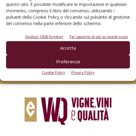
questo sito. È possibile modificare le impostazioni in qualsiasi
momento, compreso il ritiro del consenso, utilizzando i
pulsanti della Cookie Policy o cliccando sul pulsante di gestione
del consenso nella parte inferiore dello schermo.
Rimani aggiornato sul mondo
Gestisci 1808 fornitori
Per saperne di più su questi scopi
dell’agricoltura
Accetta
Preferenze
Iscriviti alle nostre newsletter
Cookie Policy
Privacy Policy