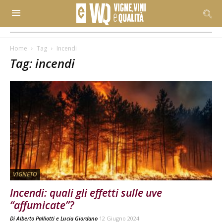
Home
Tag
Incendi
Tag: incendi
VIGNETO
Incendi: quali gli effetti sulle uve
“affumicate”?
Di
Alberto Palliotti
e
Lucia Giordano
12 Giugno 2024