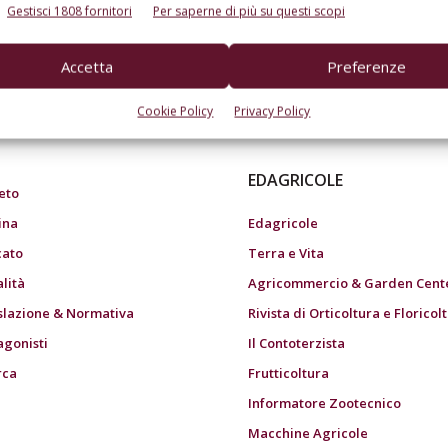
Gestisci 1808 fornitori
Per saperne di più su questi scopi
Accetta
Preferenze
do dell’agricoltura
Cookie Policy
Privacy Policy
EDAGRICOLE
eto
ina
Edagricole
ato
Terra e Vita
alità
Agricommercio & Garden Cent
slazione & Normativa
Rivista di Orticoltura e Floricol
agonisti
Il Contoterzista
rca
Frutticoltura
Informatore Zootecnico
Macchine Agricole