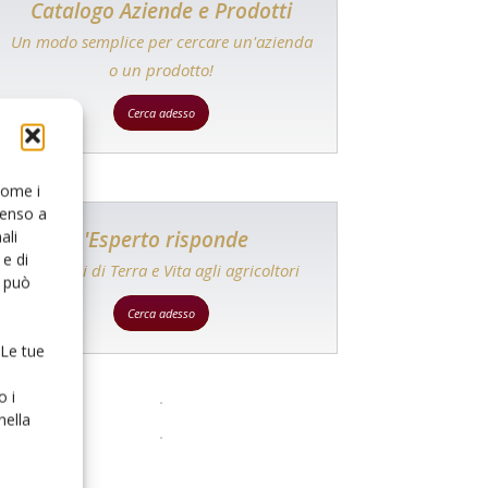
Catalogo Aziende e Prodotti
Un modo semplice per cercare un'azienda
o un prodotto!
Cerca adesso
 come i
senso a
L'Esperto risponde
ali
e di
I consigli di Terra e Vita agli agricoltori
o può
Cerca adesso
 Le tue
o i
nella