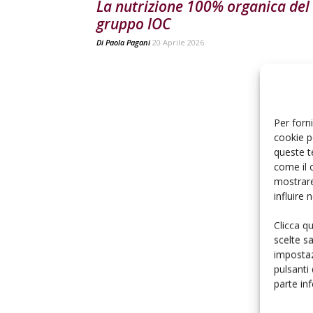
La nutrizione 100% organica del
gruppo IOC
Di
Paola Pagani
20 Aprile 2026
Per forni
cookie p
queste t
come il 
mostrare
influire
Clicca q
scelte s
impostaz
pulsanti
parte in