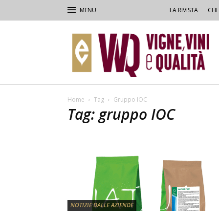
LA RIVISTA
CHI
VVQ
–
Vigne,
Vini
&
Qualità
Home
Tag
Gruppo IOC
Tag: gruppo IOC
NOTIZIE DALLE AZIENDE