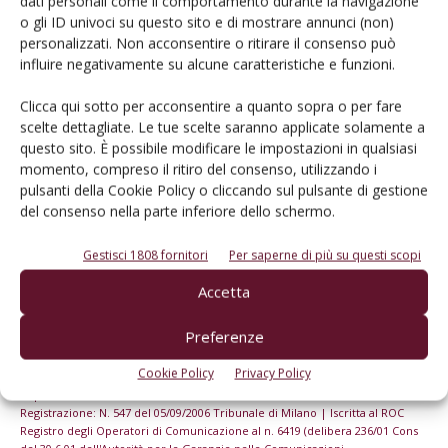
dati personali come il comportamento durante la navigazione
o gli ID univoci su questo sito e di mostrare annunci (non)
personalizzati. Non acconsentire o ritirare il consenso può
Iscriviti alle nostre newsletter
influire negativamente su alcune caratteristiche e funzioni.
Clicca qui sotto per acconsentire a quanto sopra o per fare
scelte dettagliate. Le tue scelte saranno applicate solamente a
questo sito. È possibile modificare le impostazioni in qualsiasi
momento, compreso il ritiro del consenso, utilizzando i
pulsanti della Cookie Policy o cliccando sul pulsante di gestione
del consenso nella parte inferiore dello schermo.
Gestisci 1808 fornitori
Per saperne di più su questi scopi
Accetta
Preferenze
© Tecniche Nuove Spa. Tutti i diritti riservati. Sede legale Via Eritrea 21 -
Cookie Policy
Privacy Policy
20157 Milano | Codice fiscale, Partita IVA e Iscrizione al Registro delle
imprese di Milano: 00753480151
Registrazione: N. 547 del 05/09/2006 Tribunale di Milano | Iscritta al ROC
Registro degli Operatori di Comunicazione al n. 6419 (delibera 236/01 Cons