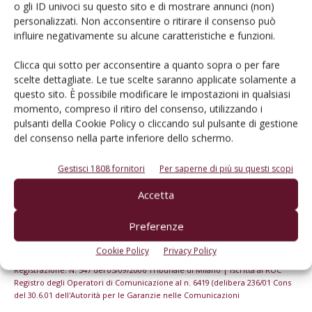
o gli ID univoci su questo sito e di mostrare annunci (non)
Iscriviti alle nostre newsletter
personalizzati. Non acconsentire o ritirare il consenso può
influire negativamente su alcune caratteristiche e funzioni.
Clicca qui sotto per acconsentire a quanto sopra o per fare
scelte dettagliate. Le tue scelte saranno applicate solamente a
questo sito. È possibile modificare le impostazioni in qualsiasi
momento, compreso il ritiro del consenso, utilizzando i
pulsanti della Cookie Policy o cliccando sul pulsante di gestione
del consenso nella parte inferiore dello schermo.
Gestisci 1808 fornitori
Per saperne di più su questi scopi
Accetta
Preferenze
© Tecniche Nuove Spa. Tutti i diritti riservati. Sede legale Via Eritrea 21 -
20157 Milano | Codice fiscale, Partita IVA e Iscrizione al Registro delle
Cookie Policy
Privacy Policy
imprese di Milano: 00753480151
Registrazione: N. 547 del 05/09/2006 Tribunale di Milano | Iscritta al ROC
Registro degli Operatori di Comunicazione al n. 6419 (delibera 236/01 Cons
del 30.6.01 dell'Autorità per le Garanzie nelle Comunicazioni