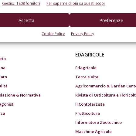
Gestisci 1808 fornitori
Per saperne di più su questi scopi
Accetta
Preferenze
do dell’agricoltura
Cookie Policy
Privacy Policy
EDAGRICOLE
eto
ina
Edagricole
ato
Terra e Vita
alità
Agricommercio & Garden Cent
slazione & Normativa
Rivista di Orticoltura e Floricol
agonisti
Il Contoterzista
rca
Frutticoltura
Informatore Zootecnico
Macchine Agricole