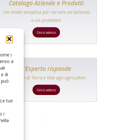
Catalogo Aziende e Prodotti
Un modo semplice per cercare un'azienda
o un prodotto!
Cerca adesso
 come i
senso a
L'Esperto risponde
ali
e di
I consigli di Terra e Vita agli agricoltori
o può
Cerca adesso
 Le tue
o i
nella