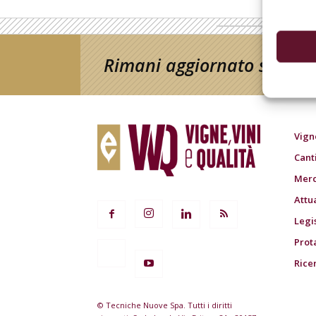
Rimani aggiornato sul mon
Vign
Cant
Merc
Attu
Legi
Prot
Rice
© Tecniche Nuove Spa. Tutti i diritti