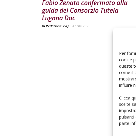
Fabio Zenato confermato alla
guida del Consorzio Tutela
Lugana Doc
Di
Redazione VVQ
5 Aprile 2025
Per forni
cookie p
queste t
come il 
mostrare
influire
Clicca q
scelte s
impostaz
pulsanti
parte in