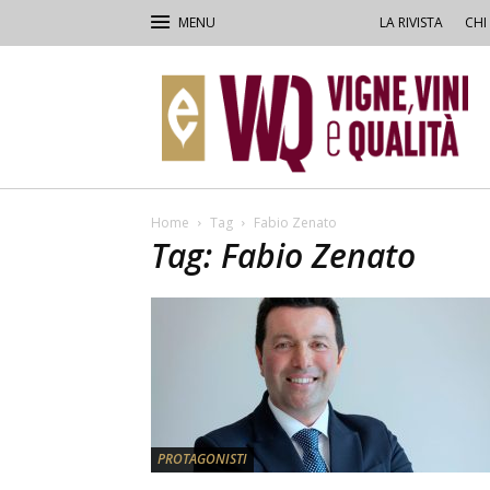
LA RIVISTA
CHI
VVQ
–
Vigne,
Vini
&
Qualità
Home
Tag
Fabio Zenato
Tag: Fabio Zenato
PROTAGONISTI