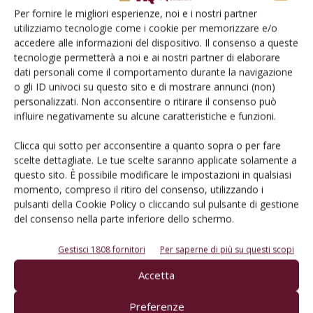
Per fornire le migliori esperienze, noi e i nostri partner
utilizziamo tecnologie come i cookie per memorizzare e/o
accedere alle informazioni del dispositivo. Il consenso a queste
tecnologie permetterà a noi e ai nostri partner di elaborare
dati personali come il comportamento durante la navigazione
o gli ID univoci su questo sito e di mostrare annunci (non)
personalizzati. Non acconsentire o ritirare il consenso può
influire negativamente su alcune caratteristiche e funzioni.
CANTINA
Clicca qui sotto per acconsentire a quanto sopra o per fare
Etichette: soluzioni di stampa
scelte dettagliate. Le tue scelte saranno applicate solamente a
questo sito. È possibile modificare le impostazioni in qualsiasi
Di
Redazione
14 Marzo 2018
momento, compreso il ritiro del consenso, utilizzando i
pulsanti della Cookie Policy o cliccando sul pulsante di gestione
del consenso nella parte inferiore dello schermo.
Gestisci 1808 fornitori
Per saperne di più su questi scopi
Accetta
Preferenze