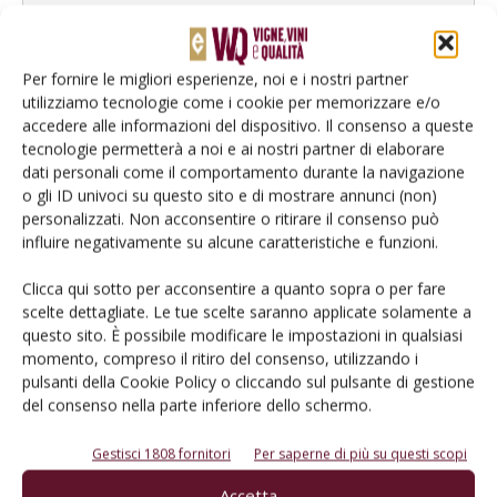
Per fornire le migliori esperienze, noi e i nostri partner
utilizziamo tecnologie come i cookie per memorizzare e/o
accedere alle informazioni del dispositivo. Il consenso a queste
tecnologie permetterà a noi e ai nostri partner di elaborare
dati personali come il comportamento durante la navigazione
o gli ID univoci su questo sito e di mostrare annunci (non)
personalizzati. Non acconsentire o ritirare il consenso può
influire negativamente su alcune caratteristiche e funzioni.
Rimani aggiornato sul mondo
Clicca qui sotto per acconsentire a quanto sopra o per fare
scelte dettagliate. Le tue scelte saranno applicate solamente a
dell’agricoltura
questo sito. È possibile modificare le impostazioni in qualsiasi
momento, compreso il ritiro del consenso, utilizzando i
pulsanti della Cookie Policy o cliccando sul pulsante di gestione
Iscriviti alle nostre newsletter
del consenso nella parte inferiore dello schermo.
Gestisci 1808 fornitori
Per saperne di più su questi scopi
Accetta