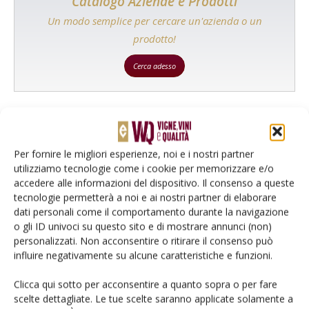
Catalogo Aziende e Prodotti
Un modo semplice per cercare un'azienda o un
prodotto!
Cerca adesso
L'Esperto risponde
Per fornire le migliori esperienze, noi e i nostri partner
I consigli di Terra e Vita agli agricoltori
utilizziamo tecnologie come i cookie per memorizzare e/o
accedere alle informazioni del dispositivo. Il consenso a queste
Cerca adesso
tecnologie permetterà a noi e ai nostri partner di elaborare
dati personali come il comportamento durante la navigazione
o gli ID univoci su questo sito e di mostrare annunci (non)
personalizzati. Non acconsentire o ritirare il consenso può
influire negativamente su alcune caratteristiche e funzioni.
Clicca qui sotto per acconsentire a quanto sopra o per fare
scelte dettagliate. Le tue scelte saranno applicate solamente a