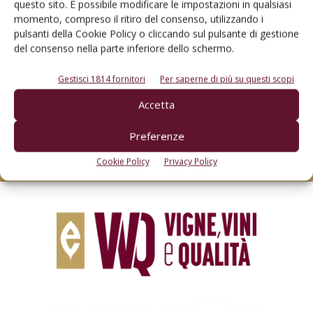
questo sito. È possibile modificare le impostazioni in qualsiasi
momento, compreso il ritiro del consenso, utilizzando i
pulsanti della Cookie Policy o cliccando sul pulsante di gestione
del consenso nella parte inferiore dello schermo.
Rimani aggiornato sul mondo
Gestisci 1814 fornitori
Per saperne di più su questi scopi
dell’agricoltura
Accetta
Preferenze
Iscriviti alle nostre newsletter
Cookie Policy
Privacy Policy