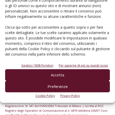
dati personali come il comportamento durante la navigazione
o gli ID univoci su questo sito e di mostrare annunci (non)
personalizzati. Non acconsentire o ritirare il consenso può
Iscriviti alle nostre newsletter
influire negativamente su alcune caratteristiche e funzioni.
Clicca qui sotto per acconsentire a quanto sopra o per fare
scelte dettagliate. Le tue scelte saranno applicate solamente a
questo sito. È possibile modificare le impostazioni in qualsiasi
momento, compreso il ritiro del consenso, utilizzando i
pulsanti della Cookie Policy o cliccando sul pulsante di gestione
del consenso nella parte inferiore dello schermo.
Gestisci 1808 fornitori
Per saperne di più su questi scopi
Accetta
Preferenze
© Tecniche Nuove Spa. Tutti i diritti riservati. Sede legale Via Eritrea 21 -
Cookie Policy
Privacy Policy
20157 Milano | Codice fiscale, Partita IVA e Iscrizione al Registro delle
imprese di Milano: 00753480151
Registrazione: N. 547 del 05/09/2006 Tribunale di Milano | Iscritta al ROC
Registro degli Operatori di Comunicazione al n. 6419 (delibera 236/01 Cons