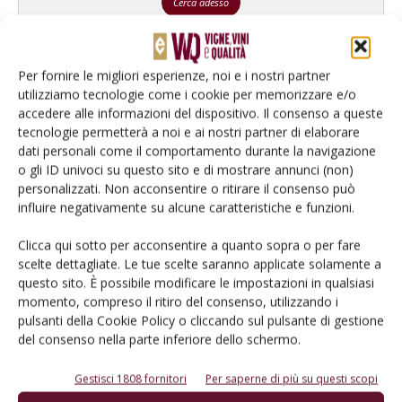
Cerca adesso
Per fornire le migliori esperienze, noi e i nostri partner
utilizziamo tecnologie come i cookie per memorizzare e/o
accedere alle informazioni del dispositivo. Il consenso a queste
tecnologie permetterà a noi e ai nostri partner di elaborare
dati personali come il comportamento durante la navigazione
o gli ID univoci su questo sito e di mostrare annunci (non)
personalizzati. Non acconsentire o ritirare il consenso può
influire negativamente su alcune caratteristiche e funzioni.
Clicca qui sotto per acconsentire a quanto sopra o per fare
Rimani aggiornato sul mondo
scelte dettagliate. Le tue scelte saranno applicate solamente a
dell’agricoltura
questo sito. È possibile modificare le impostazioni in qualsiasi
momento, compreso il ritiro del consenso, utilizzando i
pulsanti della Cookie Policy o cliccando sul pulsante di gestione
del consenso nella parte inferiore dello schermo.
Iscriviti alle nostre newsletter
Gestisci 1808 fornitori
Per saperne di più su questi scopi