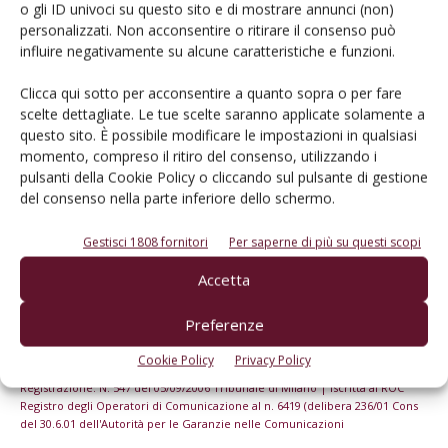
o gli ID univoci su questo sito e di mostrare annunci (non)
Iscriviti alle nostre newsletter
personalizzati. Non acconsentire o ritirare il consenso può
influire negativamente su alcune caratteristiche e funzioni.
Clicca qui sotto per acconsentire a quanto sopra o per fare
scelte dettagliate. Le tue scelte saranno applicate solamente a
questo sito. È possibile modificare le impostazioni in qualsiasi
momento, compreso il ritiro del consenso, utilizzando i
pulsanti della Cookie Policy o cliccando sul pulsante di gestione
del consenso nella parte inferiore dello schermo.
Gestisci 1808 fornitori
Per saperne di più su questi scopi
Accetta
Preferenze
© Tecniche Nuove Spa. Tutti i diritti riservati. Sede legale Via Eritrea 21 -
20157 Milano | Codice fiscale, Partita IVA e Iscrizione al Registro delle
Cookie Policy
Privacy Policy
imprese di Milano: 00753480151
Registrazione: N. 547 del 05/09/2006 Tribunale di Milano | Iscritta al ROC
Registro degli Operatori di Comunicazione al n. 6419 (delibera 236/01 Cons
del 30.6.01 dell'Autorità per le Garanzie nelle Comunicazioni