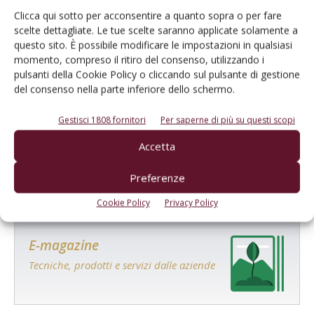
Clicca qui sotto per acconsentire a quanto sopra o per fare
scelte dettagliate. Le tue scelte saranno applicate solamente a
questo sito. È possibile modificare le impostazioni in qualsiasi
momento, compreso il ritiro del consenso, utilizzando i
pulsanti della Cookie Policy o cliccando sul pulsante di gestione
del consenso nella parte inferiore dello schermo.
Gestisci 1808 fornitori
Per saperne di più su questi scopi
Accetta
VIGNETO
Volvo Penta alla conquista dell’Italia
Preferenze
Di
Redazione
18 Giugno 2014
Cookie Policy
Privacy Policy
E-magazine
Tecniche, prodotti e servizi dalle aziende