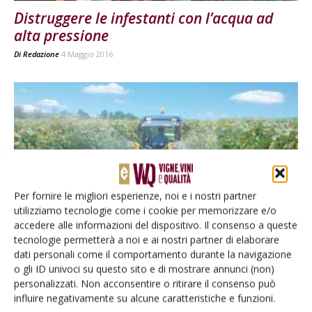
Distruggere le infestanti con l’acqua ad
alta pressione
Di
Redazione
4 Maggio 2016
Per fornire le migliori esperienze, noi e i nostri partner
utilizziamo tecnologie come i cookie per memorizzare e/o
accedere alle informazioni del dispositivo. Il consenso a queste
VIGNETO
tecnologie permetterà a noi e ai nostri partner di elaborare
Atomizzatori CAFFINI per un vigneto sano,
dati personali come il comportamento durante la navigazione
pulito e produttivo
o gli ID univoci su questo sito e di mostrare annunci (non)
personalizzati. Non acconsentire o ritirare il consenso può
Di
Redazione
21 Marzo 2015
influire negativamente su alcune caratteristiche e funzioni.