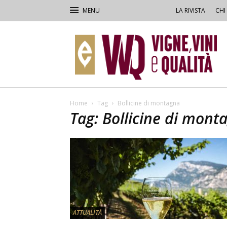
LA RIVISTA
CHI
VVQ
–
Vigne,
Vini
&
Qualità
Home
Tag
Bollicine di montagna
Tag: Bollicine di mont
ATTUALITÀ