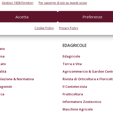
Gestisci 1808 fornitori
Per saperne di più su questi scopi
Accetta
Preferenze
do dell’agricoltura
Cookie Policy
Privacy Policy
EDAGRICOLE
eto
ina
Edagricole
ato
Terra e Vita
alità
Agricommercio & Garden Cent
slazione & Normativa
Rivista di Orticoltura e Floricol
agonisti
Il Contoterzista
rca
Frutticoltura
Informatore Zootecnico
Macchine Agricole