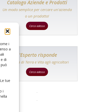
Catalogo Aziende e Prodotti
Un modo semplice per cercare un'azienda
o un prodotto!
Cerca adesso
 come i
senso a
L'Esperto risponde
ali
e di
I consigli di Terra e Vita agli agricoltori
o può
Cerca adesso
 Le tue
o i
nella