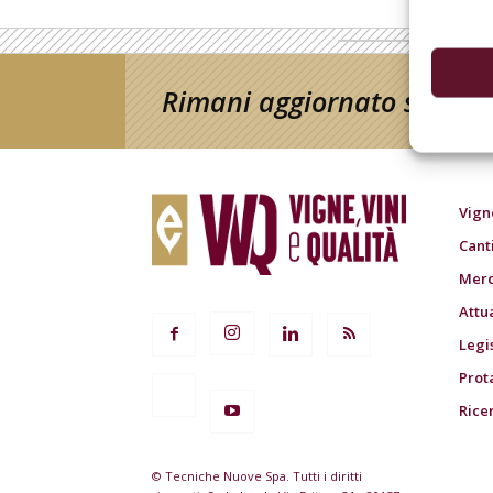
Rimani aggiornato sul mon
Vign
Cant
Merc
Attu
Legi
Prot
Rice
© Tecniche Nuove Spa. Tutti i diritti