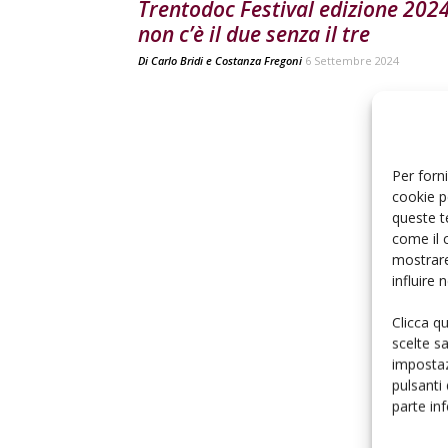
Trentodoc Festival edizione 2024
non c’è il due senza il tre
Di
Carlo Bridi
e
Costanza Fregoni
6 Settembre 2024
Per forni
cookie p
queste t
come il 
mostrare
influire
Clicca q
scelte s
impostaz
pulsanti
parte in