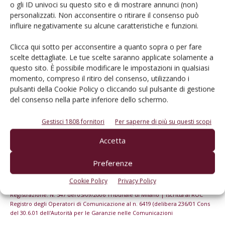
o gli ID univoci su questo sito e di mostrare annunci (non)
Iscriviti alle nostre newsletter
personalizzati. Non acconsentire o ritirare il consenso può
influire negativamente su alcune caratteristiche e funzioni.
Clicca qui sotto per acconsentire a quanto sopra o per fare
scelte dettagliate. Le tue scelte saranno applicate solamente a
questo sito. È possibile modificare le impostazioni in qualsiasi
momento, compreso il ritiro del consenso, utilizzando i
pulsanti della Cookie Policy o cliccando sul pulsante di gestione
del consenso nella parte inferiore dello schermo.
Gestisci 1808 fornitori
Per saperne di più su questi scopi
Accetta
Preferenze
© Tecniche Nuove Spa. Tutti i diritti riservati. Sede legale Via Eritrea 21 -
20157 Milano | Codice fiscale, Partita IVA e Iscrizione al Registro delle
Cookie Policy
Privacy Policy
imprese di Milano: 00753480151
Registrazione: N. 547 del 05/09/2006 Tribunale di Milano | Iscritta al ROC
Registro degli Operatori di Comunicazione al n. 6419 (delibera 236/01 Cons
del 30.6.01 dell'Autorità per le Garanzie nelle Comunicazioni