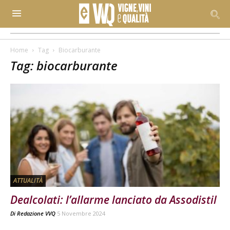
Home
Tag
Biocarburante
Tag: biocarburante
ATTUALITÀ
Dealcolati: l’allarme lanciato da Assodistil
Di
Redazione VVQ
5 Novembre 2024