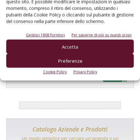
questo sito. È possibile modificare le impostazioni in qualsiasi
Salva il mio nome, email e sito web in questo browser per la
momento, compreso il ritiro del consenso, utilizzando i
prossima volta che commento.
pulsanti della Cookie Policy o cliccando sul pulsante di gestione
del consenso nella parte inferiore dello schermo.
Gestisci 1808 fornitori
Per saperne di più su questi scopi
Accetta
E-magazine
Preferenze
Tecniche, prodotti e servizi dalle aziende
Cookie Policy
Privacy Policy
Catalogo Aziende e Prodotti
Un modo semplice per cercare un'azienda o un