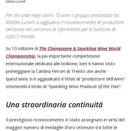
Matteo Lunelli
Per sei volte negli ultimi 10 anni il gruppo presieduto da
Matteo Lunelli si aggiudica il riconoscimento di produttore
dell’anno nel concorso di riferimento per le bollicine di
tutto il mondo
Su 10 edizioni di
The
Champagne & Sparkling Wine World
Championship
, la più importante competizione
internazionale dedicata alle bollicine, ben 6 hanno visto
primeggiare la Cantina Ferrari di Trento che anche
quest’anno si è aggiudicato il titolo di “produttore dell’anno”
ottenendo il titolo di “
Sparkling Wine Producer of the Year
”.
Una straordinaria continuità
Il prestigioso riconoscimento è stato assegnato in virtù del
maggior numero di medaglie d’oro ottenute tra tutte le