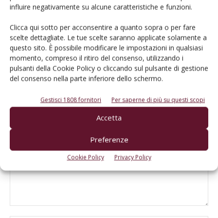
comparto vitivinicolo trentino
influire negativamente su alcune caratteristiche e funzioni.
Clicca qui sotto per acconsentire a quanto sopra o per fare
Alessandro Marzadro entra nel board
scelte dettagliate. Le tue scelte saranno applicate solamente a
del Consorzio Nazionale Grappa in
questo sito. È possibile modificare le impostazioni in qualsiasi
rappresentanza del Trentino
momento, compreso il ritiro del consenso, utilizzando i
pulsanti della Cookie Policy o cliccando sul pulsante di gestione
del consenso nella parte inferiore dello schermo.
Gestisci 1808 fornitori
Per saperne di più su questi scopi
LASCIA UN COMMENTO
Accetta
Preferenze
Cookie Policy
Privacy Policy