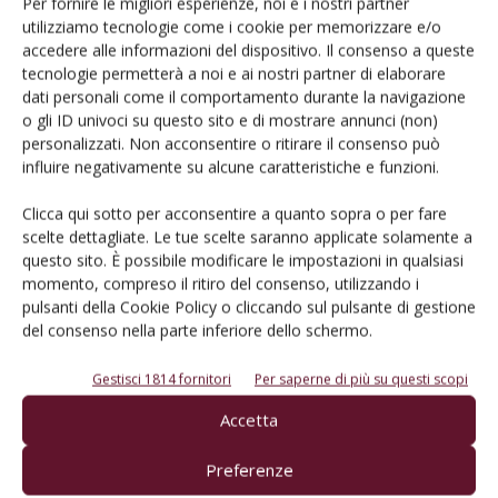
Per fornire le migliori esperienze, noi e i nostri partner
utilizziamo tecnologie come i cookie per memorizzare e/o
accedere alle informazioni del dispositivo. Il consenso a queste
tecnologie permetterà a noi e ai nostri partner di elaborare
dati personali come il comportamento durante la navigazione
o gli ID univoci su questo sito e di mostrare annunci (non)
Rimani aggiornato sul mondo
personalizzati. Non acconsentire o ritirare il consenso può
dell’agricoltura
influire negativamente su alcune caratteristiche e funzioni.
Clicca qui sotto per acconsentire a quanto sopra o per fare
scelte dettagliate. Le tue scelte saranno applicate solamente a
Iscriviti alle nostre newsletter
questo sito. È possibile modificare le impostazioni in qualsiasi
momento, compreso il ritiro del consenso, utilizzando i
pulsanti della Cookie Policy o cliccando sul pulsante di gestione
del consenso nella parte inferiore dello schermo.
Gestisci 1814 fornitori
Per saperne di più su questi scopi
Accetta
Preferenze