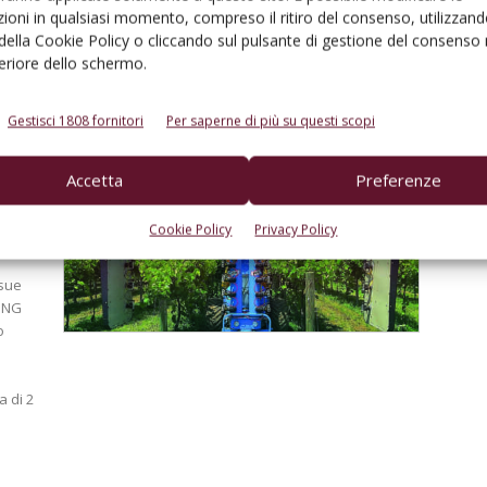
ioni in qualsiasi momento, compreso il ritiro del consenso, utilizzand
 della Cookie Policy o cliccando sul pulsante di gestione del consenso 
feriore dello schermo.
Gestisci 1808 fornitori
Per saperne di più su questi scopi
Accetta
Preferenze
Cookie Policy
Privacy Policy
 sue
WING
o
a di 2