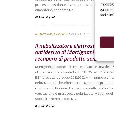
impostaz
processo ossidante di auto-protezione dagli agenti
pulsanti
atmosferici, consente un...
parte in
Di
Paola Pagani
NOTIZIE DALLE AZIENDE
29 Aprile 2020
Il nebulizzatore elettrostatico
antideriva di Martignani con
recupero di prodotto senza...
Martignani propone alle imprese viticole una delle
ultime creazioni: il modello ELECTROSTATIC “DUO 
JET” (brevetto europeo 26829662 A1). Il primo e unic
nebulizzatore che effettua il recupero del prodotto
combinando l’azione di attrazione elettrostatica tra
vegetazione e microgocce polarizzate (+-) con quell
speciali schermi protettivi...
Di
Paola Pagani