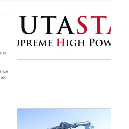
e et
tanze
vato