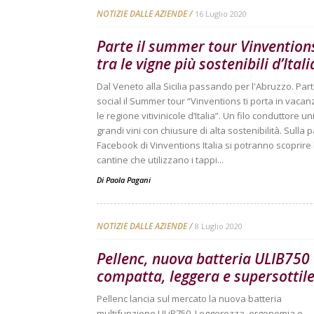
NOTIZIE DALLE AZIENDE
16 Luglio 2020
Parte il summer tour Vinvention
tra le vigne più sostenibili d’Itali
Dal Veneto alla Sicilia passando per l'Abruzzo. Part
social il Summer tour “Vinventions ti porta in vacan
le regione vitivinicole d’Italia”. Un filo conduttore un
grandi vini con chiusure di alta sostenibilità. Sulla 
Facebook di Vinventions Italia si potranno scoprire 
cantine che utilizzano i tappi...
Di
Paola Pagani
NOTIZIE DALLE AZIENDE
8 Luglio 2020
Pellenc, nuova batteria ULIB750
compatta, leggera e supersottil
Pellenc lancia sul mercato la nuova batteria
multifunzione ULiB750. Leggerezza, ergonomia e