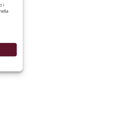
o i
nella