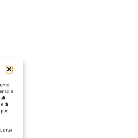
 come i
senso a
ali
e di
o può
 Le tue