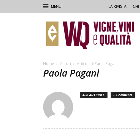
LA RIVISTA
CHI
VVQ
–
Vigne,
Vini
&
Qualità
Home
Autori
Articoli di Paola Pagani
Paola Pagani
488 ARTICOLI
0 Commenti