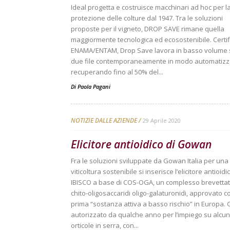
Ideal progetta e costruisce macchinari ad hoc per l
protezione delle colture dal 1947. Tra le soluzioni
proposte per il vigneto, DROP SAVE rimane quella
maggiormente tecnologica ed ecosostenibile. Certif
ENAMA/ENTAM, Drop Save lavora in basso volume 
due file contemporaneamente in modo automatizz
recuperando fino al 50% del...
Di
Paola Pagani
NOTIZIE DALLE AZIENDE
29 Aprile 2020
Elicitore antioidico di Gowan
Fra le soluzioni sviluppate da Gowan Italia per una
viticoltura sostenibile si inserisce l’elicitore antioidi
IBISCO a base di COS-OGA, un complesso brevettat
chito-oligosaccaridi oligo-galaturonidi, approvato 
prima “sostanza attiva a basso rischio” in Europa. 
autorizzato da qualche anno per l’impiego su alcu
orticole in serra, con...