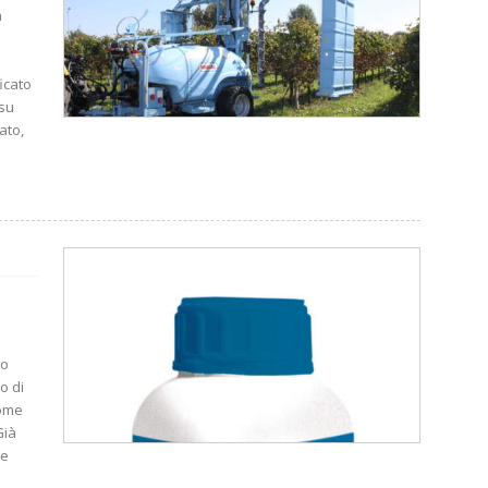
a
icato
su
ato,
co
o di
come
Già
ne