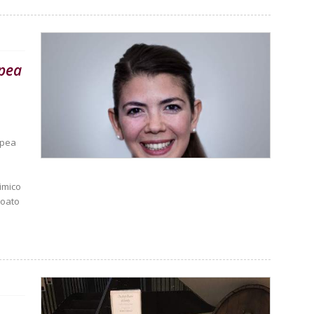
opea
opea
himico
ioato