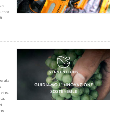
ova
questa
di
nerata
s,
 vino,
ità.
vi
che