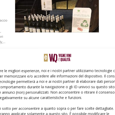
accio
,
ori
,...
re le migliori esperienze, noi e i nostri partner utilizziamo tecnologie
er memorizzare e/o accedere alle informazioni del dispositivo. Il con
ova
ecnologie permetterà a noi e ai nostri partner di elaborare dati person
comportamento durante la navigazione o gli ID univoci su questo sito 
 annunci (non) personalizzati. Non acconsentire o ritirare il consens
otto e
 negativamente su alcune caratteristiche e funzioni.
icura
ui sotto per acconsentire a quanto sopra o per fare scelte dettagliate.
aranno applicate solamente a questo sito. È possibile modificare le