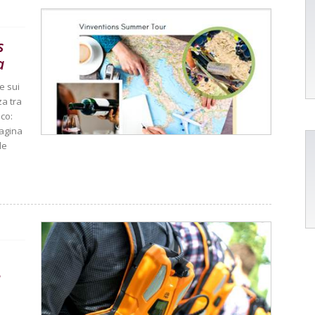
s
a
e sui
za tra
ico:
pagina
le
e