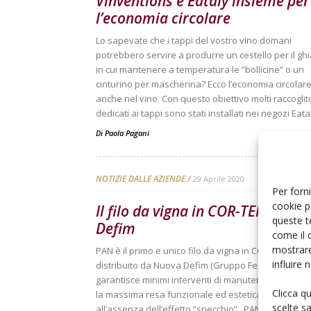
Vinventions e Eataly insieme per
l’economia circolare
Lo sapevate che i tappi del vostro vino domani
potrebbero servire a produrre un cestello per il ghi
in cui mantenere a temperatura le “bollicine” o un
cinturino per mascherina? Ecco l’economia circolare
anche nel vino. Con questo obiettivo molti raccoglit
dedicati ai tappi sono stati installati nei negozi Eataly
Di
Paola Pagani
NOTIZIE DALLE AZIENDE
29 Aprile 2020
Per forni
cookie p
Il filo da vigna in COR-TEN di Nu
queste t
Defim
come il 
mostrare
PAN è il primo e unico filo da vigna in COR-TEN prod
influire
distribuito da Nuova Defim (Gruppo Feralpi) che
garantisce minimi interventi di manutenzione e ass
Clicca q
la massima resa funzionale ed estetica grazie
scelte s
all’assenza dell’effetto “specchio”. PAN, grazie al