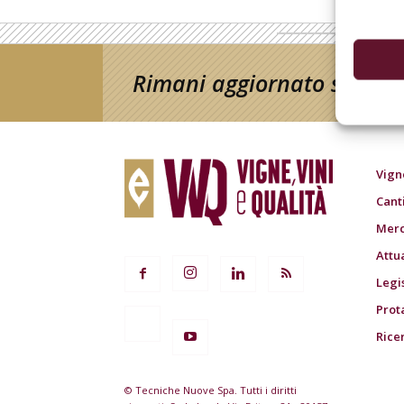
Rimani aggiornato sul mon
Vign
Cant
Merc
Attu
Legi
Prot
Rice
© Tecniche Nuove Spa. Tutti i diritti