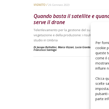
VIGNETO
26 Gennaio 2023
Quando basta il satellite e quan
serve il drone
Telerilevamento per la gestione del suolo, della
vegetazione e della produzione: i risultati di un ca
studio in Umbria
Per forni
Di
Jacopo Bettollini
,
Marco Vizzari
,
Lucia Giordano
,
Alberto Pall
cookie p
Francesco Santaga
queste t
come il 
mostrare
influire
Clicca q
scelte s
impostaz
pulsanti
parte in