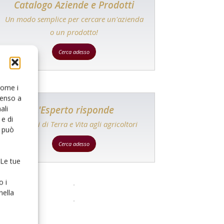
Catalogo Aziende e Prodotti
Un modo semplice per cercare un'azienda
o un prodotto!
Cerca adesso
 come i
senso a
L'Esperto risponde
ali
e di
I consigli di Terra e Vita agli agricoltori
o può
Cerca adesso
 Le tue
o i
nella