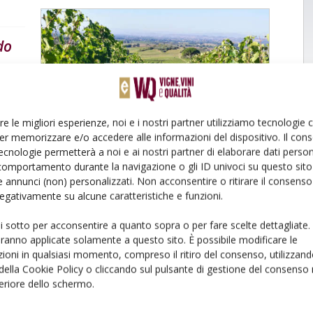
do
so
re le migliori esperienze, noi e i nostri partner utilizziamo tecnologie
iotti
e
er memorizzare e/o accedere alle informazioni del dispositivo. Il con
ecnologie permetterà a noi e ai nostri partner di elaborare dati person
comportamento durante la navigazione o gli ID univoci su questo sito 
 annunci (non) personalizzati. Non acconsentire o ritirare il consens
 negativamente su alcune caratteristiche e funzioni.
ui sotto per acconsentire a quanto sopra o per fare scelte dettagliate.
aranno applicate solamente a questo sito. È possibile modificare le
ioni in qualsiasi momento, compreso il ritiro del consenso, utilizzand
 della Cookie Policy o cliccando sul pulsante di gestione del consenso 
feriore dello schermo.