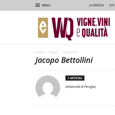
LA RIVISTA
CHI
VVQ
–
Vigne,
Vini
&
Qualità
Home
Autori
Articoli di
Jacopo Bettollini
1 ARTICOLI
(Università di Perugia)