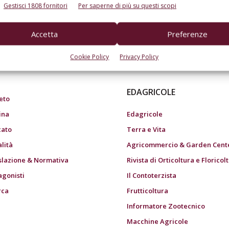
Gestisci 1808 fornitori
Per saperne di più su questi scopi
Accetta
Preferenze
do dell’agricoltura
Cookie Policy
Privacy Policy
EDAGRICOLE
eto
ina
Edagricole
ato
Terra e Vita
alità
Agricommercio & Garden Cent
slazione & Normativa
Rivista di Orticoltura e Floricol
agonisti
Il Contoterzista
rca
Frutticoltura
Informatore Zootecnico
Macchine Agricole