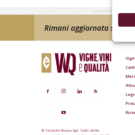
Rimani aggiornato sul mon
Vign
Cant
Merc
Attu
Legi
Prot
Rice
© Tecniche Nuove Spa. Tutti i diritti