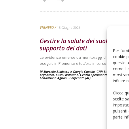
VIGNETO
15 Giugno 2026
Gestire la salute dei suoli col
supporto dei dati
Per forni
cookie p
Le evidenze emerse da monitoraggi di lungo perio
queste t
eseguiti in Piemonte e tutt’ora in corso
come il 
Di
Marcella Biddoccu e Giorgio Capello, CNR Stems - Torino
e
mostrare
Argentero, Elisa Paradivino, Centro Sperimentale Vitivinicolo d
Fondazione Agrion - Carpeneto (AL)
influire
Clicca q
scelte s
impostaz
pulsanti
parte in