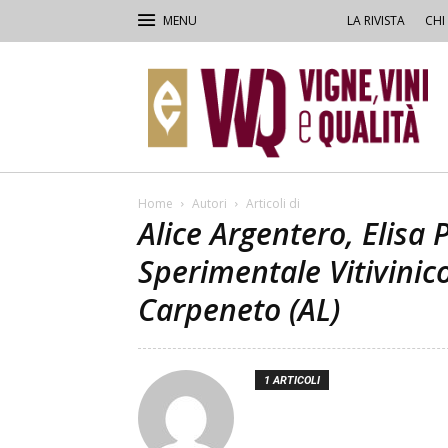
LA RIVISTA
CHI
VVQ
–
Vigne,
Vini
&
Qualità
Home
Autori
Articoli di
Alice Argentero, Elisa 
Sperimentale Vitivinic
Carpeneto (AL)
1 ARTICOLI