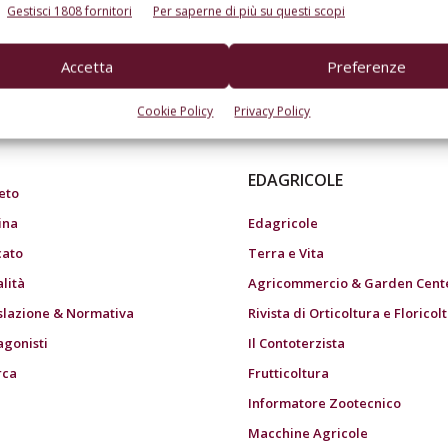
Gestisci 1808 fornitori
Per saperne di più su questi scopi
Accetta
Preferenze
do dell’agricoltura
Cookie Policy
Privacy Policy
EDAGRICOLE
eto
ina
Edagricole
ato
Terra e Vita
alità
Agricommercio & Garden Cent
slazione & Normativa
Rivista di Orticoltura e Floricol
agonisti
Il Contoterzista
rca
Frutticoltura
Informatore Zootecnico
Macchine Agricole