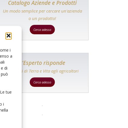
Catalogo Aziende e Prodotti
Un modo semplice per cercare un'azienda
o un prodotto!
Cerca adesso
 come i
senso a
L'Esperto risponde
ali
e di
I consigli di Terra e Vita agli agricoltori
o può
Cerca adesso
 Le tue
o i
nella