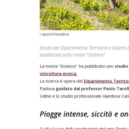
I vigneti di Pantelleria
Studio del Dipartimento Territorio e Sistemi 
pubblicata sulla rivista "iScience"
La rivista "iScience" ha pubblicato uno
studio
viticoltura eroica.
La ricerca è opera del
Dipartimento Territor
Padova
guidato dal professor Paolo Taroll
Udine e lo studio professionale olandese Cam
Piogge intense, siccità e o
Si cita il caso della produzione del vino Porto,