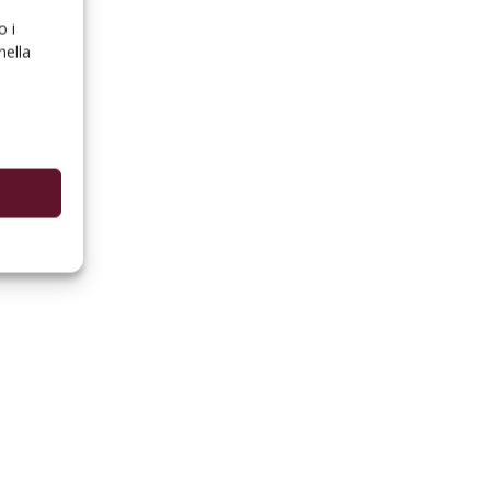
o i
nella