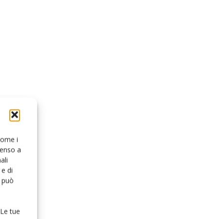
 come i
senso a
ali
e di
o può
 Le tue