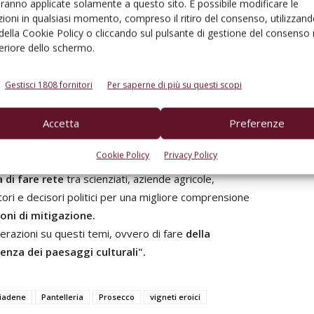
aranno applicate solamente a questo sito. È possibile modificare le
ioni in qualsiasi momento, compreso il ritiro del consenso, utilizzand
ivati a vigneti
 della Cookie Policy o cliccando sul pulsante di gestione del consenso 
feriore dello schermo.
esempio, consentono di
“digitalizzare” i versanti
do così di simulare le precipitazioni e i deflussi d’acqua
Gestisci 1808 fornitori
Per saperne di più su questi scopi
opere
in un’ottica di agricoltura di precisione.
Accetta
Preferenze
ioni di mitigazione
Cookie Policy
Privacy Policy
 di fare rete
tra scienziati, aziende agricole,
tori e decisori politici per una migliore comprensione
ioni di mitigazione.
erazioni su questi temi, ovvero di fare
della
enza dei paesaggi culturali".
iadene
Pantelleria
Prosecco
vigneti eroici