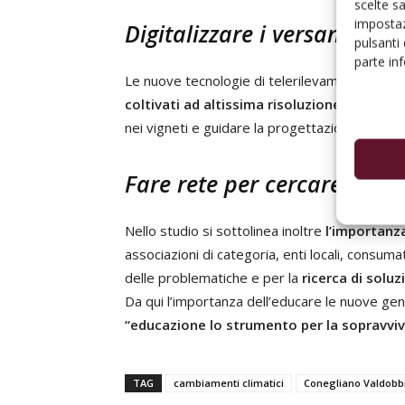
scelte s
impostaz
Digitalizzare i versanti colt
pulsanti
parte in
Le nuove tecnologie di telerilevamento, ad 
coltivati ad altissima risoluzione,
permetten
nei vigneti e guidare la progettazione delle 
Fare rete per cercare soluz
Nello studio si sottolinea inoltre
l’importanza
associazioni di categoria, enti locali, consuma
delle problematiche e per la
ricerca di soluz
Da qui l’importanza dell’educare le nuove gen
“educazione lo strumento per la sopravviv
TAG
cambiamenti climatici
Conegliano Valdobb