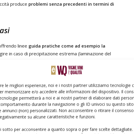
siccità produce
problemi senza precedenti in termini di
asi
 offrendo linee
guida pratiche come ad esempio la
gire in caso di precipitazione estrema (laminazione del
’acqua
(riuso dell’acqua meteorica raccolta per
atori.
re le migliori esperienze, noi e i nostri partner utilizziamo tecnologie
che
er memorizzare e/o accedere alle informazioni del dispositivo. Il con
ecnologie permetterà a noi e ai nostri partner di elaborare dati person
sario mettere in campo
un mix di soluzioni
comportamento durante la navigazione o gli ID univoci su questo sito 
 annunci (non) personalizzati. Non acconsentire o ritirare il consens
are i terreni oppure app per evidenziare le possibili
 negativamente su alcune caratteristiche e funzioni.
territorio, o ancora si potrebbero
utilizzare piccoli
 tradizionali, che limitino il compattamento dei suoli.
ui sotto per acconsentire a quanto sopra o per fare scelte dettagliate.