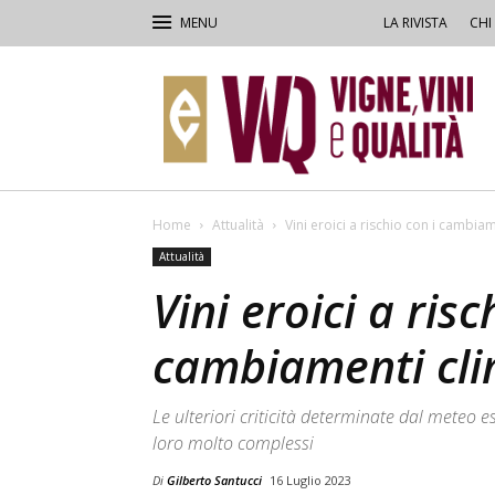
LA RIVISTA
CHI
VVQ
–
Vigne,
Vini
&
Qualità
Home
Attualità
Vini eroici a rischio con i cambiam
Attualità
Vini eroici a risc
cambiamenti cli
Le ulteriori criticità determinate dal meteo
loro molto complessi
Di
Gilberto Santucci
16 Luglio 2023