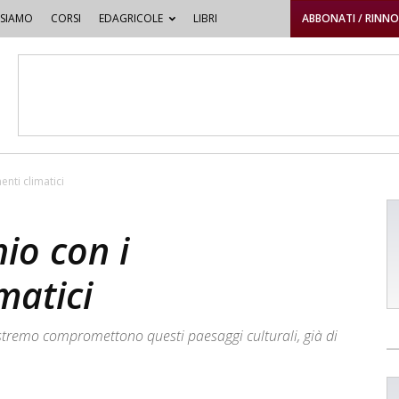
 SIAMO
CORSI
EDAGRICOLE
LIBRI
ABBONATI / RINN
enti climatici
hio con i
matici
 estremo compromettono questi paesaggi culturali, già di