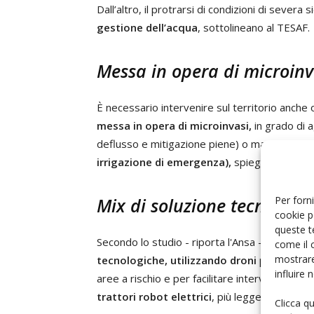
Dall’altro, il protrarsi di condizioni di severa 
gestione dell’acqua
, sottolineano al TESAF.
Messa in opera di microinv
È necessario intervenire sul territorio anche
messa in opera di microinvasi,
in grado di a
deflusso e mitigazione piene) o mancanza d
irrigazione di emergenza),
spiegano i ricerc
Per forni
Mix di soluzione tecnologi
cookie p
queste t
Secondo lo studio - riporta l'Ansa - è neces
come il 
mostrare
tecnologiche, utilizzando droni
per monitor
influire
aree a rischio e per facilitare interventi sul 
trattori robot elettrici
, più leggeri di quelli
Clicca q