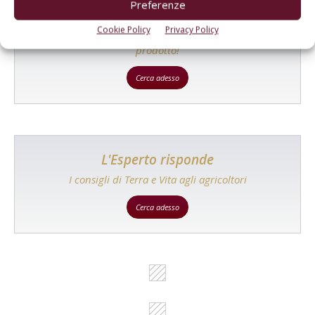
Preferenze
Catalogo Aziende e Prodotti
Cookie Policy
Privacy Policy
Un modo semplice per cercare un'azienda o un
prodotto!
Cerca adesso
L'Esperto risponde
I consigli di Terra e Vita agli agricoltori
Cerca adesso