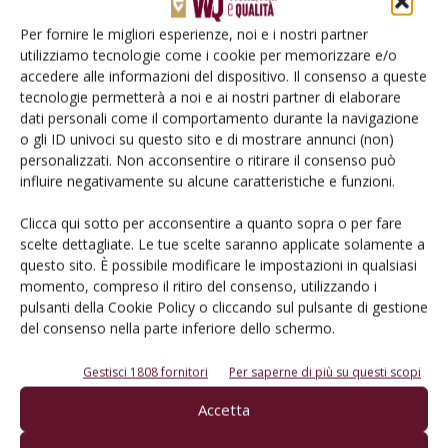
Per fornire le migliori esperienze, noi e i nostri partner
utilizziamo tecnologie come i cookie per memorizzare e/o
Salva il mio nome, email e sito web in questo browser per la
accedere alle informazioni del dispositivo. Il consenso a queste
prossima volta che commento.
tecnologie permetterà a noi e ai nostri partner di elaborare
dati personali come il comportamento durante la navigazione
o gli ID univoci su questo sito e di mostrare annunci (non)
personalizzati. Non acconsentire o ritirare il consenso può
influire negativamente su alcune caratteristiche e funzioni.
Clicca qui sotto per acconsentire a quanto sopra o per fare
E-magazine
scelte dettagliate. Le tue scelte saranno applicate solamente a
questo sito. È possibile modificare le impostazioni in qualsiasi
Tecniche, prodotti e servizi dalle aziende
momento, compreso il ritiro del consenso, utilizzando i
pulsanti della Cookie Policy o cliccando sul pulsante di gestione
del consenso nella parte inferiore dello schermo.
Gestisci 1808 fornitori
Per saperne di più su questi scopi
Accetta