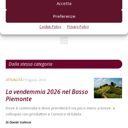
Accetta
Preferenze
Cookie Policy
Privacy Policy
Dalla stessa categoria
ATTUALITÀ
8 Agosto 2026
La vendemmia 2026 nel Basso
Piemonte
Dove è cominciata e dove prenderà il via più o meno a breve: a
colloquio con produttori e Consorzi di tutela
Di
Davide Gallesio