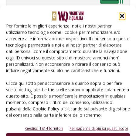
Per fornire le migliori esperienze, noi e i nostri partner
utilizziamo tecnologie come i cookie per memorizzare e/o
accedere alle informazioni del dispositivo. Il consenso a queste
tecnologie permetterà a noi e ai nostri partner di elaborare
Catalogo Aziende e Prodotti
dati personali come il comportamento durante la navigazione
o gli ID univoci su questo sito e di mostrare annunci (non)
Un modo semplice per cercare un'azienda o un
personalizzati. Non acconsentire o ritirare il consenso può
prodotto!
influire negativamente su alcune caratteristiche e funzioni.
Cerca adesso
Clicca qui sotto per acconsentire a quanto sopra o per fare
scelte dettagliate. Le tue scelte saranno applicate solamente a
questo sito. È possibile modificare le impostazioni in qualsiasi
momento, compreso il ritiro del consenso, utilizzando i
pulsanti della Cookie Policy o cliccando sul pulsante di gestione
L'Esperto risponde
del consenso nella parte inferiore dello schermo.
I consigli di Terra e Vita agli agricoltori
Gestisci 1814 fornitori
Per saperne di più su questi scopi
Cerca adesso