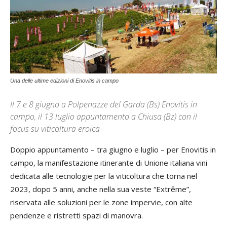
Una delle ultime edizioni di Enovitis in campo
Il 7 e 8 giugno a Polpenazze del Garda (Bs) Enovitis in
campo, il 13 luglio appuntamento a Chiusa (Bz) con il
focus su viticoltura eroica
Doppio appuntamento – tra giugno e luglio – per Enovitis in
campo, la manifestazione itinerante di Unione italiana vini
dedicata alle tecnologie per la viticoltura che torna nel
2023, dopo 5 anni, anche nella sua veste “Extrême”,
riservata alle soluzioni per le zone impervie, con alte
pendenze e ristretti spazi di manovra.