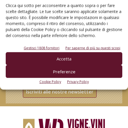
Clicca qui sotto per acconsentire a quanto sopra o per fare
scelte dettagliate. Le tue scelte saranno applicate solamente a
questo sito. È possibile modificare le impostazioni in qualsiasi
momento, compreso il ritiro del consenso, utilizzando i
pulsanti della Cookie Policy o cliccando sul pulsante di gestione
del consenso nella parte inferiore dello schermo.
Gestisci 1808 fornitori
Per saperne di più su questi scopi
Accetta
Rimani aggiornato sul mondo
Preferenze
dell’agricoltura
Cookie Policy
Privacy Policy
Iscriviti alle nostre newsletter