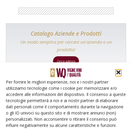
Catalogo Aziende e Prodotti
Un modo semplice per cercare un'azienda o un
prodotto!
Cerca adesso
Per fornire le migliori esperienze, noi e i nostri partner
utilizziamo tecnologie come i cookie per memorizzare e/o
accedere alle informazioni del dispositivo. Il consenso a queste
L'Esperto risponde
tecnologie permetterà a noi e ai nostri partner di elaborare
I consigli di Terra e Vita agli agricoltori
dati personali come il comportamento durante la navigazione
o gli ID univoci su questo sito e di mostrare annunci (non)
Cerca adesso
personalizzati. Non acconsentire o ritirare il consenso può
influire negativamente su alcune caratteristiche e funzioni.