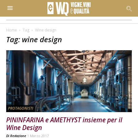
Home
Tag
Wine design
Tag: wine design
PROTAGONISTI
PININFARINA e AMETHYST insieme per il
Wine Design
Di
Redazione
1 Marzo 2017