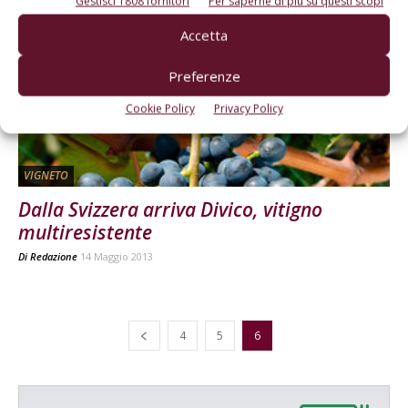
Gestisci 1808 fornitori
Per saperne di più su questi scopi
Accetta
Preferenze
Cookie Policy
Privacy Policy
VIGNETO
Dalla Svizzera arriva Divico, vitigno
multiresistente
Di
Redazione
14 Maggio 2013
4
5
6