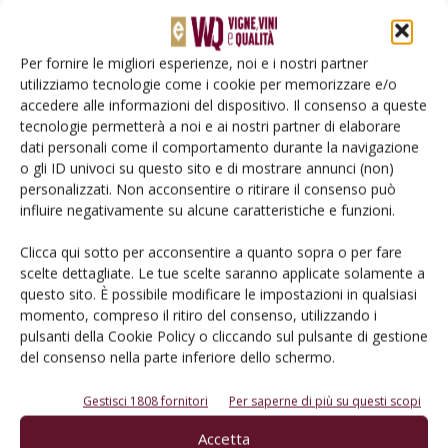
Per fornire le migliori esperienze, noi e i nostri partner
utilizziamo tecnologie come i cookie per memorizzare e/o
accedere alle informazioni del dispositivo. Il consenso a queste
tecnologie permetterà a noi e ai nostri partner di elaborare
dati personali come il comportamento durante la navigazione
o gli ID univoci su questo sito e di mostrare annunci (non)
personalizzati. Non acconsentire o ritirare il consenso può
influire negativamente su alcune caratteristiche e funzioni.
Rimani aggiornato sul mondo
Clicca qui sotto per acconsentire a quanto sopra o per fare
dell’agricoltura
scelte dettagliate. Le tue scelte saranno applicate solamente a
questo sito. È possibile modificare le impostazioni in qualsiasi
momento, compreso il ritiro del consenso, utilizzando i
pulsanti della Cookie Policy o cliccando sul pulsante di gestione
Iscriviti alle nostre newsletter
del consenso nella parte inferiore dello schermo.
Gestisci 1808 fornitori
Per saperne di più su questi scopi
Accetta