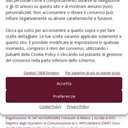
dati personali come il comportamento durante la navigazione
o gli ID univoci su questo sito e di mostrare annunci (non)
personalizzati. Non acconsentire o ritirare il consenso può
Iscriviti alle nostre newsletter
influire negativamente su alcune caratteristiche e funzioni.
Clicca qui sotto per acconsentire a quanto sopra o per fare
scelte dettagliate. Le tue scelte saranno applicate solamente a
questo sito. È possibile modificare le impostazioni in qualsiasi
momento, compreso il ritiro del consenso, utilizzando i
pulsanti della Cookie Policy o cliccando sul pulsante di gestione
del consenso nella parte inferiore dello schermo.
Gestisci 1808 fornitori
Per saperne di più su questi scopi
Accetta
Preferenze
© Tecniche Nuove Spa. Tutti i diritti riservati. Sede legale Via Eritrea 21 -
Cookie Policy
Privacy Policy
20157 Milano | Codice fiscale, Partita IVA e Iscrizione al Registro delle
imprese di Milano: 00753480151
Registrazione: N. 547 del 05/09/2006 Tribunale di Milano | Iscritta al ROC
Registro degli Operatori di Comunicazione al n. 6419 (delibera 236/01 Cons