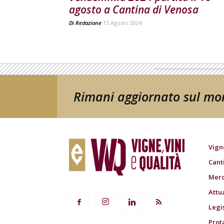
agosto a Cantina di Venosa
Di
Redazione
13 Agosto 2024
Rimani aggiornato sul mon
Vign
Cant
Merc
Attu
Legi
Prot