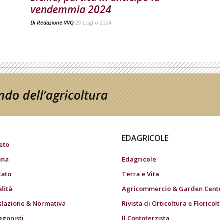
vendemmia 2024
Di
Redazione VVQ
29 Luglio 2024
do dell’agricoltura
EDAGRICOLE
eto
ina
Edagricole
ato
Terra e Vita
alità
Agricommercio & Garden Cent
slazione & Normativa
Rivista di Orticoltura e Floricol
agonisti
Il Contoterzista