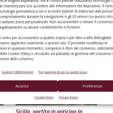
re le migliori esperienze, noi e i nostri partner utilizziamo tecnologie
er memorizzare e/o accedere alle informazioni del dispositivo. Il con
ecnologie permetterà a noi e ai nostri partner di elaborare dati person
comportamento durante la navigazione o gli ID univoci su questo sito 
 annunci (non) personalizzati. Non acconsentire o ritirare il consens
ATTUALITÀ
 negativamente su alcune caratteristiche e funzioni.
Consorzio Vino Chianti sulla
ui sotto per acconsentire a quanto sopra o per fare scelte dettagliate.
vendemmia 2024
aranno applicate solamente a questo sito. È possibile modificare le
ioni in qualsiasi momento, compreso il ritiro del consenso, utilizzand
Di
Redazione VVQ
27 Agosto 2024
 della Cookie Policy o cliccando sul pulsante di gestione del consenso 
feriore dello schermo.
Gestisci 1808 fornitori
Per saperne di più su questi scopi
Accetta
Preferenze
Cookie Policy
Privacy Policy
TERRITORI E PRODOTTI
Sicilia, partita in anticipo la