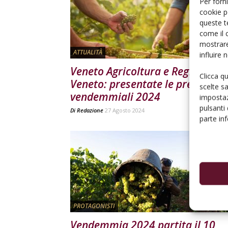
Per forni
cookie p
queste t
come il 
mostrare
ATTUALITÀ
influire
Veneto Agricoltura e Regione
Clicca q
Veneto: presentate le previsioni
scelte s
vendemmiali 2024
impostaz
pulsanti
Di
Redazione
27 Agosto 2024
parte in
PROTAGONISTI
Vendemmia 2024 partita il 10