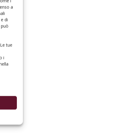
 come i
senso a
ali
e di
o può
 Le tue
o i
nella