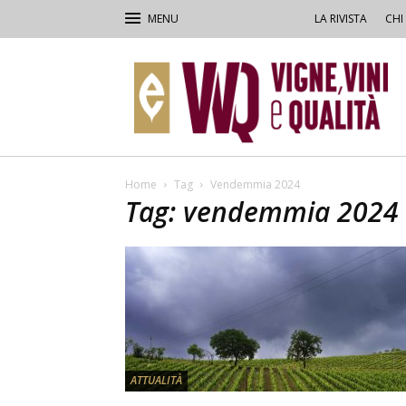
LA RIVISTA
CHI
VVQ
–
Vigne,
Vini
&
Qualità
Home
Tag
Vendemmia 2024
Tag: vendemmia 2024
ATTUALITÀ