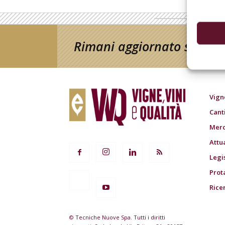
Rimani aggiornato sul mon
Vign
Cant
Merc
Attu
Legi
Prot
Rice
© Tecniche Nuove Spa. Tutti i diritti