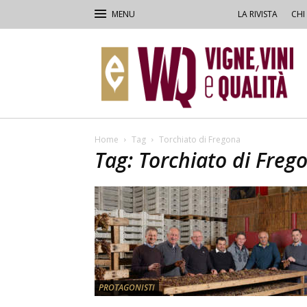
LA RIVISTA
CHI
VVQ
–
Vigne,
Vini
&
Qualità
Home
Tag
Torchiato di Fregona
Tag: Torchiato di Freg
PROTAGONISTI