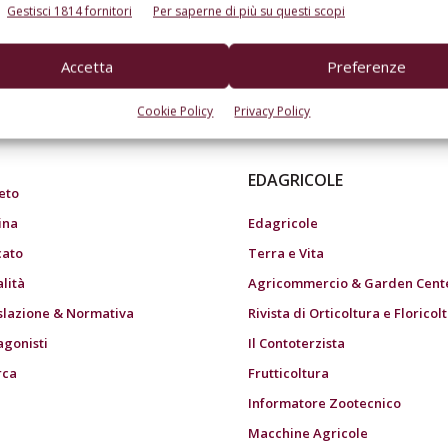
Gestisci 1814 fornitori
Per saperne di più su questi scopi
Accetta
Preferenze
do dell’agricoltura
Cookie Policy
Privacy Policy
EDAGRICOLE
eto
ina
Edagricole
ato
Terra e Vita
alità
Agricommercio & Garden Cent
slazione & Normativa
Rivista di Orticoltura e Floricol
agonisti
Il Contoterzista
rca
Frutticoltura
Informatore Zootecnico
Macchine Agricole