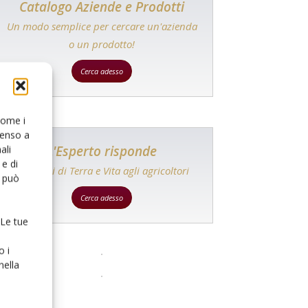
Catalogo Aziende e Prodotti
Un modo semplice per cercare un'azienda
o un prodotto!
Cerca adesso
 come i
senso a
L'Esperto risponde
ali
e di
I consigli di Terra e Vita agli agricoltori
o può
Cerca adesso
 Le tue
o i
nella