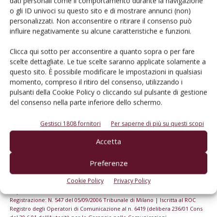
dati personali come il comportamento durante la navigazione
o gli ID univoci su questo sito e di mostrare annunci (non)
personalizzati. Non acconsentire o ritirare il consenso può
Iscriviti alle nostre newsletter
influire negativamente su alcune caratteristiche e funzioni.
Clicca qui sotto per acconsentire a quanto sopra o per fare
scelte dettagliate. Le tue scelte saranno applicate solamente a
questo sito. È possibile modificare le impostazioni in qualsiasi
momento, compreso il ritiro del consenso, utilizzando i
pulsanti della Cookie Policy o cliccando sul pulsante di gestione
del consenso nella parte inferiore dello schermo.
Gestisci 1808 fornitori
Per saperne di più su questi scopi
Accetta
Preferenze
© Tecniche Nuove Spa. Tutti i diritti riservati. Sede legale Via Eritrea 21 -
Cookie Policy
Privacy Policy
20157 Milano | Codice fiscale, Partita IVA e Iscrizione al Registro delle
imprese di Milano: 00753480151
Registrazione: N. 547 del 05/09/2006 Tribunale di Milano | Iscritta al ROC
Registro degli Operatori di Comunicazione al n. 6419 (delibera 236/01 Cons