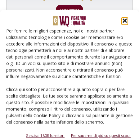
Cerca adesso
Per fornire le migliori esperienze, noi e i nostri partner
utilizziamo tecnologie come i cookie per memorizzare e/o
accedere alle informazioni del dispositivo. Il consenso a queste
tecnologie permetterà a noi e ai nostri partner di elaborare
dati personali come il comportamento durante la navigazione
o gli ID univoci su questo sito e di mostrare annunci (non)
personalizzati. Non acconsentire o ritirare il consenso può
influire negativamente su alcune caratteristiche e funzioni.
Clicca qui sotto per acconsentire a quanto sopra o per fare
Rimani aggiornato sul mondo
scelte dettagliate. Le tue scelte saranno applicate solamente a
questo sito. È possibile modificare le impostazioni in qualsiasi
dell’agricoltura
momento, compreso il ritiro del consenso, utilizzando i
pulsanti della Cookie Policy o cliccando sul pulsante di gestione
del consenso nella parte inferiore dello schermo.
Iscriviti alle nostre newsletter
Gestisci 1808 fornitori
Per saperne di più su questi scopi