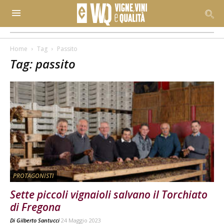
Home
Tag
Passito
Tag: passito
PROTAGONISTI
Sette piccoli vignaioli salvano il Torchiato
di Fregona
Di
Gilberto Santucci
24 Maggio 2023