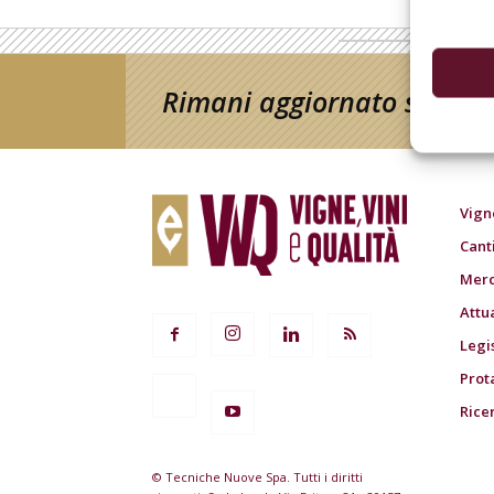
Rimani aggiornato sul mon
Vign
Cant
Merc
Attu
Legi
Prot
Rice
© Tecniche Nuove Spa. Tutti i diritti