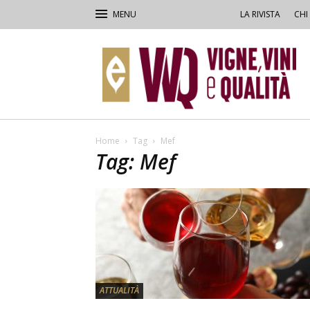
LA RIVISTA
CHI
VVQ
–
Vigne,
Vini
&
Qualità
Home
Tag
Mef
Tag: Mef
ATTUALITÀ