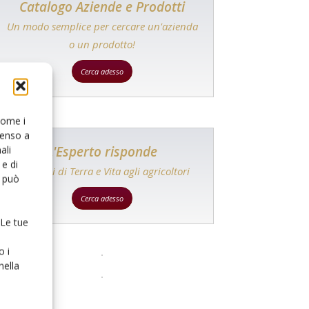
Catalogo Aziende e Prodotti
Un modo semplice per cercare un'azienda
o un prodotto!
Cerca adesso
 come i
senso a
L'Esperto risponde
ali
e di
I consigli di Terra e Vita agli agricoltori
o può
Cerca adesso
 Le tue
o i
nella