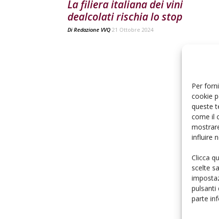
La filiera italiana dei vini
dealcolati rischia lo stop
Di
Redazione VVQ
21 Ottobre 2024
Per forni
cookie p
queste t
come il 
mostrare
influire
Clicca q
scelte s
impostaz
pulsanti
parte in