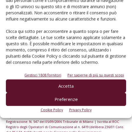
dati personali come il comportamento durante la navigazione
o gli ID univoci su questo sito e di mostrare annunci (non)
personalizzati. Non acconsentire o ritirare il consenso può
Iscriviti alle nostre newsletter
influire negativamente su alcune caratteristiche e funzioni.
Clicca qui sotto per acconsentire a quanto sopra o per fare
scelte dettagliate. Le tue scelte saranno applicate solamente a
questo sito. È possibile modificare le impostazioni in qualsiasi
momento, compreso il ritiro del consenso, utilizzando i
pulsanti della Cookie Policy o cliccando sul pulsante di gestione
del consenso nella parte inferiore dello schermo.
Gestisci 1808 fornitori
Per saperne di più su questi scopi
Accetta
Preferenze
© Tecniche Nuove Spa. Tutti i diritti riservati. Sede legale Via Eritrea 21 -
Cookie Policy
Privacy Policy
20157 Milano | Codice fiscale, Partita IVA e Iscrizione al Registro delle
imprese di Milano: 00753480151
Registrazione: N. 547 del 05/09/2006 Tribunale di Milano | Iscritta al ROC
Registro degli Operatori di Comunicazione al n. 6419 (delibera 236/01 Cons