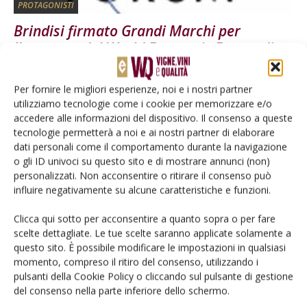
PROTAGONISTI
Brindisi firmato Grandi Marchi per
l’apertura del World Economic Forum di...
Di
Redazione
20 Gennaio 2015
Per fornire le migliori esperienze, noi e i nostri partner
utilizziamo tecnologie come i cookie per memorizzare e/o
accedere alle informazioni del dispositivo. Il consenso a queste
tecnologie permetterà a noi e ai nostri partner di elaborare
dati personali come il comportamento durante la navigazione
o gli ID univoci su questo sito e di mostrare annunci (non)
personalizzati. Non acconsentire o ritirare il consenso può
influire negativamente su alcune caratteristiche e funzioni.
Clicca qui sotto per acconsentire a quanto sopra o per fare
scelte dettagliate. Le tue scelte saranno applicate solamente a
ATTUALITÀ
questo sito. È possibile modificare le impostazioni in qualsiasi
In Umbria la 4^ edizione dei corsi
momento, compreso il ritiro del consenso, utilizzando i
dell’Institute of Masters of...
pulsanti della Cookie Policy o cliccando sul pulsante di gestione
del consenso nella parte inferiore dello schermo.
Di
Redazione
16 Gennaio 2015