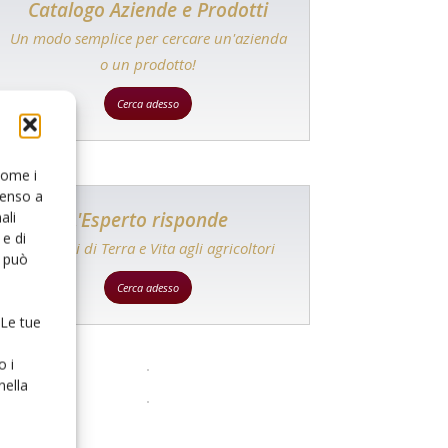
Catalogo Aziende e Prodotti
Un modo semplice per cercare un'azienda
o un prodotto!
Cerca adesso
 come i
senso a
L'Esperto risponde
ali
e di
I consigli di Terra e Vita agli agricoltori
o può
Cerca adesso
 Le tue
o i
nella