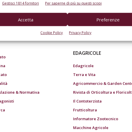
Gestisci 1814 fornitori
Per saperne di più su questi scopi
Accetta
Preferenze
do dell’agricoltura
Cookie Policy
Privacy Policy
EDAGRICOLE
eto
ina
Edagricole
ato
Terra e Vita
alità
Agricommercio & Garden Cent
slazione & Normativa
Rivista di Orticoltura e Floricol
agonisti
Il Contoterzista
rca
Frutticoltura
Informatore Zootecnico
Macchine Agricole