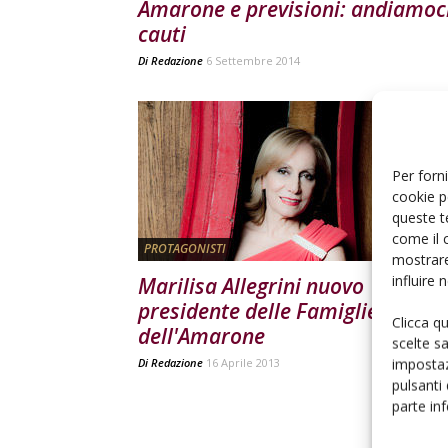
Amarone e previsioni: andiamoc
cauti
Di
Redazione
6 Settembre 2014
Per forni
cookie p
queste t
come il 
PROTAGONISTI
mostrare
influire
Marilisa Allegrini nuovo
presidente delle Famiglie
Clicca q
dell'Amarone
scelte s
impostaz
Di
Redazione
16 Aprile 2013
pulsanti
parte in