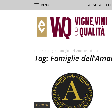
LA RIVISTA
CHI
VVQ
–
Vigne,
Vini
&
Qualità
Home
Tag
Famiglie dell’Amarone d’Arte
Tag: Famiglie dell’Ama
VIGNETO