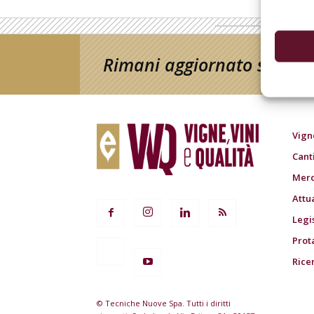
Rimani aggiornato sul mon
Vign
Cant
Merc
Attu
Legi
Prot
Rice
© Tecniche Nuove Spa. Tutti i diritti